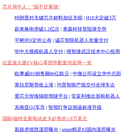
芯片局中人：“我不甘离场”
特朗普对关键芯片材料加征关税
|
H10大定破3万
蔚来换电突破1.2亿次
|
拿森科技登陆港交所
宇树IPO定价公布
|
诚芯智联机器人批量交付
华中大规模机器人交付
|
维智捷武汉技术中心投用
比亚迪大唐EV核心零部件配套供应商一览
欧摩威H1销售额86亿欧元
|
中微公司设立华中总部
塞拉尼斯营收上涨
|
均普智能产线交付全球车企
​爱芯元智推辅助驾驶平台
|
安富利推出巡检机器人
东南亚Q2车市
|
智驾灯争议倒逼标准升级
国际|福特全新电动皮卡起售价2.8万美元
新路虎揽胜谍照曝光
|
smart精灵#2国内谍照曝光