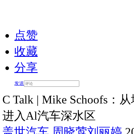
点赞
收藏
分享
发送
C Talk | Mike Sch
进入Al汽车深水区
盖世汽车
周晓莺
刘丽婷
2