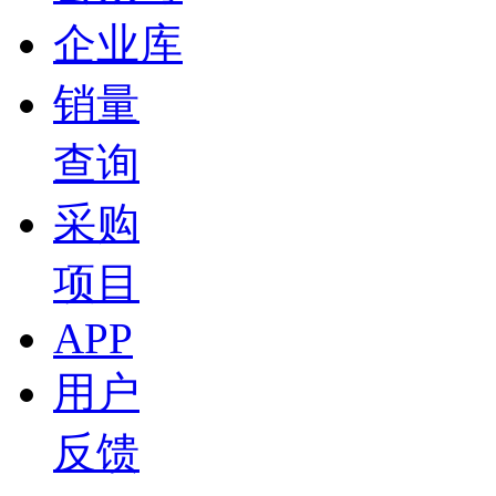
2026-04-20 19:28
企业库
01:18
精彩花絮 | 对话曼胡默尔集团总裁兼首席执行官 吴
销量
周晓莺
查询
2026-04-20 14:00
01:05
采购
精彩花絮｜对话伟世通高级副总裁、首席人力资源官Krist
周晓莺
项目
2026-04-03 14:15
APP
19:37
C Talk | 汤恩： 品牌独立只是起点，欧摩威在中
用户
Garcia
2026-03-06 08:03
反馈
00:46
精彩花絮｜对话 欧摩威中国区总裁兼首席执行官 