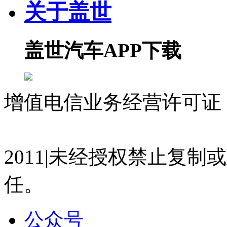
关于盖世
01:25
精彩花絮｜对话江汽集团控股公司党委书记、董事
2026-04-24 09:37
盖世汽车APP下载
22:17
C Talk | 博世XC：两年积淀，实现技术跟随到范
周晓莺
增值电信业务经营许可证 沪
2026-04-23 16:52
23:05
07023350号
沪公网安备 310
高端访谈 | 伟世通Kristin Trecker：深耕人
周晓莺
2011|未经授权禁止复
2026-04-22 07:00
任。
01:39
精彩花絮｜对话博世智能驾控中国区总裁吴永桥先
公众号
周晓莺