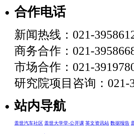
精彩花絮 | 对话易特驰全球总裁兼管理委员会主席Thomas
合作电话
周晓莺
2026-05-09 14:36
新闻热线：021-395861
01:58
精彩花絮｜对话浩思动力首席执行官 Matias Giannin
商务合作：021-395866
2026-05-08 16:26
市场合作：021-3919780
18:51
C Talk | 项兴初：尊界S800成功的背后，江淮人
研究院项目咨询：021-39
周晓莺
2026-04-30 12:06
站内导航
24:39
C Talk | 曼胡默尔集团总裁兼首席执行官 吴
周晓莺
盖世汽车社区
盖世大学堂-公开课
英文资讯站
数据报告
2026-04-29 07:00