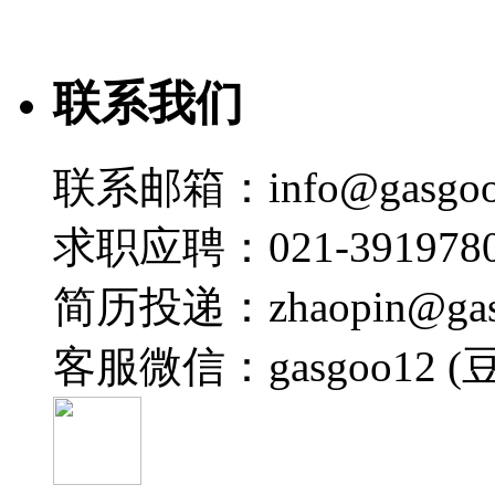
2026-05-20 07:00
01:19
精彩花絮｜对话维智捷首席执行官Joseph Lioti
联系我们
周晓莺
2026-05-15 18:15
联系邮箱：info@gasgoo
01:33
精彩花絮｜对话哈曼国际汽车事业部全球客户事业群及市场
求职应聘：021-3919780
周晓莺
简历投递：zhaopin@gas
2026-05-15 07:29
01:28
客服微信：gasgoo12 (
精彩花絮｜对话TomTom首席执行官Mike Schoofs
周晓莺
2026-05-14 14:41
01:20