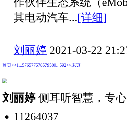
作伙伴生态系统（eMobility
其电动汽车...
[详细]
刘丽婷
2021-03-22 21:2
首页
<<
1
...
576
577
578
579
580
...
592
>>
末页
刘丽婷
侧耳听智慧，专心
11264037