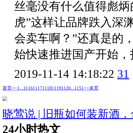
丝毫没有什么值得彪炳
虎”这样让品牌跌入深
会卖车啊？”还真是的，
始快速推进国产开始，打
2019-11-14 14:18:22
31
首页
<<
1
...
1116
1117
1118
1119
1120
...
1151
>>
末页
晓莺说 | 旧瓶如何装新酒
24小时热文