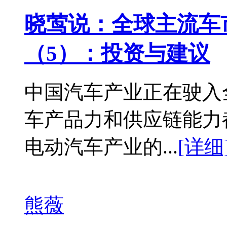
晓莺说：全球主流车市
（5）：投资与建议
中国汽车产业正在驶入
车产品力和供应链能力
电动汽车产业的...
[详细
熊薇