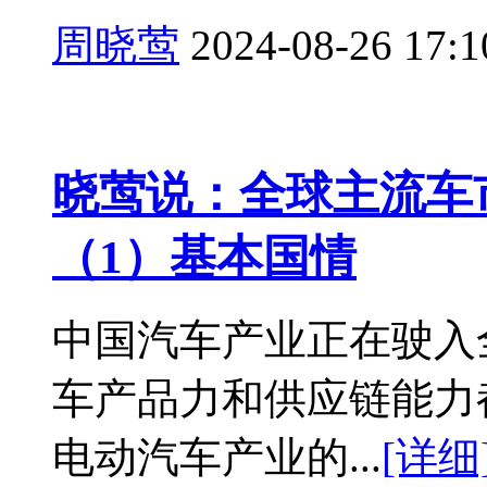
周晓莺
2024-08-26 17:1
晓莺说：全球主流车市
（1）基本国情
中国汽车产业正在驶入
车产品力和供应链能力
电动汽车产业的...
[详细