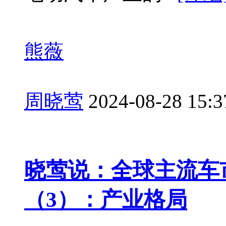
熊薇
周晓莺
2024-08-28 15:3
晓莺说：全球主流车市
（3）：产业格局