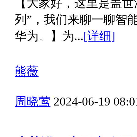
【大家好，这里是盖世
列”，我们来聊一聊智
华为。】为...
[详细]
熊薇
周晓莺
2024-06-19 08:0