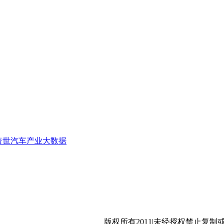
盖世汽车产业大数据
沪公网安备 31011402009699号
版权所有2011|未经授权禁止复