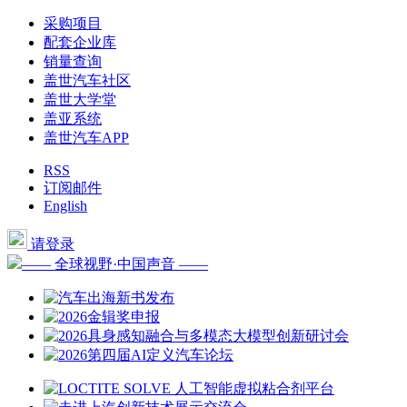
采购项目
配套企业库
销量查询
盖世汽车社区
盖世大学堂
盖亚系统
盖世汽车APP
RSS
订阅邮件
English
请登录
—— 全球视野·中国声音 ——