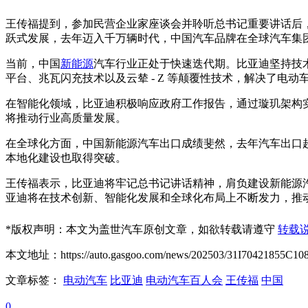
王传福提到，参加民营企业家座谈会并聆听总书记重要讲话后
跃式发展，去年迈入千万辆时代，中国汽车品牌在全球汽车集
当前，中国
新能源
汽车行业正处于快速迭代期。比亚迪坚持技术
平台、兆瓦闪充技术以及云辇 - Z 等颠覆性技术，解决了电
在智能化领域，比亚迪积极响应政府工作报告，通过璇玑架构实
将推动行业高质量发展。
在全球化方面，中国新能源汽车出口成绩斐然，去年汽车出口超
本地化建设也取得突破。
王传福表示，比亚迪将牢记总书记讲话精神，肩负建设新能源
亚迪将在技术创新、智能化发展和全球化布局上不断发力，推
*
版权声明：本文为盖世汽车原创文章，如欲转载请遵守
转载
本文地址：https://auto.gasgoo.com/news/202503/31I70421855C108
文章标签：
电动汽车
比亚迪
电动汽车百人会
王传福
中国
0