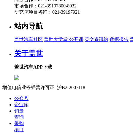
09:42
市场合作：021-39197800-8032
32.98万元起的公路之王？极氪8X
研究院项目咨询：021-39197921
宋超
站内导航
2026-04-19 21:46
盖世汽车社区
盖世大学堂-公开课
英文资讯站
数据报告
07:20
电动旗舰42.99万起 实拍沃尔沃ES90和EX90
关于盖世
孙涛
盖世汽车APP下载
2026-04-16 01:16
09:41
长安启源带你见曹格
增值电信业务经营许可证 沪B2-2007118
沪ICP备07023350号
宋超
公众号
企业库
2026-04-13 17:39
销量
查询
07:21
东风日产NX8上市，有没有实力能够卖爆？
采购
项目