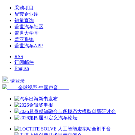
采购项目
配套企业库
销量查询
盖世汽车社区
盖世大学堂
盖亚系统
盖世汽车APP
RSS
订阅邮件
English
请登录
—— 全球视野·中国声音 ——