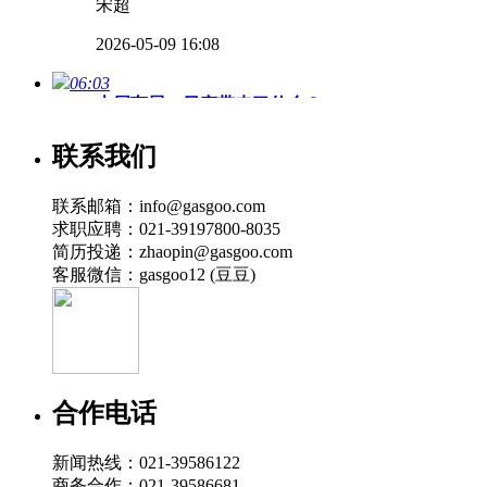
宋超
2026-05-09 16:08
06:03
本届车展，日产带来了什么？
苗雨竹
联系我们
2026-05-02 15:47
联系邮箱：info@gasgoo.com
04:44
求职应聘：021-39197800-8035
2026北京车展，国产性能车的“复仇时刻”来了！
简历投递：zhaopin@gasgoo.com
客服微信：gasgoo12 (豆豆)
宋超
2026-04-28 09:18
07:04
2026北京车展，值得关注的新车有哪些？
合作电话
苗雨竹
2026-04-26 00:50
新闻热线：021-39586122
商务合作：021-39586681