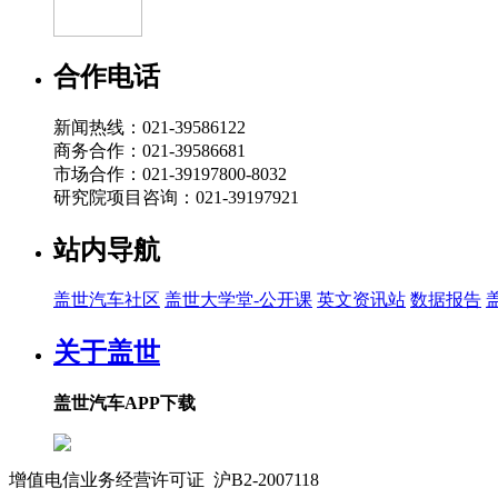
00:32
CES 2025 | 安聪慧：领克是ToB经销商模式，极氪
合作电话
2025-01-09 14:40
新闻热线：021-39586122
00:35
商务合作：021-39586681
CES 2025 | 极氪2025年将发布EX、DX、CC三款
市场合作：021-39197800-8032
研究院项目咨询：021-39197921
2025-01-09 14:39
01:01
站内导航
CES 2025 | 安聪慧：中国车企有机会成为新能
盖世汽车社区
盖世大学堂-公开课
英文资讯站
数据报告
2025-01-09 14:38
00:44
关于盖世
CES 2025 | 全面自研自制，极氪智驾和座舱不会
盖世汽车APP下载
2025-01-09 14:36
01:09
CES 2025 | 极氪与Waymo合作，第一步全力供应美
增值电信业务经营许可证 沪B2-2007118
沪ICP备07023350号