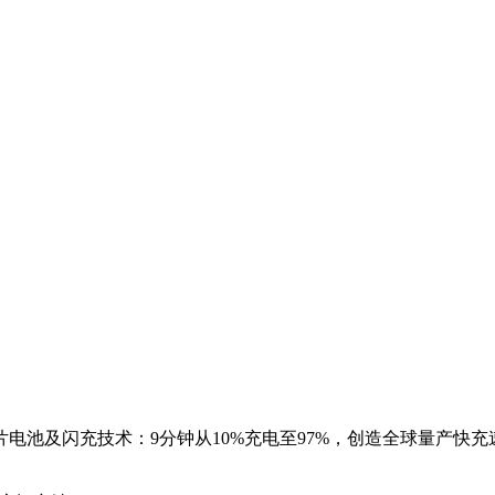
片电池及闪充技术：9分钟从10%充电至97%，创造全球量产快