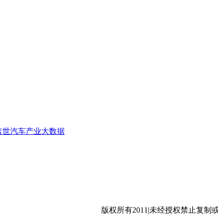
是ToC直营模式
新车型
源汽车时代的BBA，极氪科技集团更有条件
盖世汽车产业大数据
受制于人
国
沪公网安备 31011402009699号
版权所有2011|未经授权禁止复