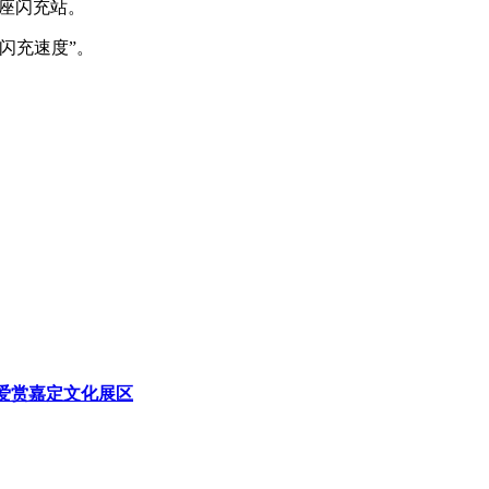
0座闪充站。
闪充速度”。
卡爱赏嘉定文化展区