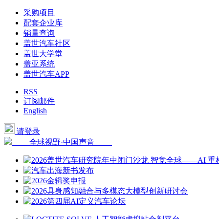
采购项目
配套企业库
销量查询
盖世汽车社区
盖世大学堂
盖亚系统
盖世汽车APP
RSS
订阅邮件
English
请登录
—— 全球视野·中国声音 ——