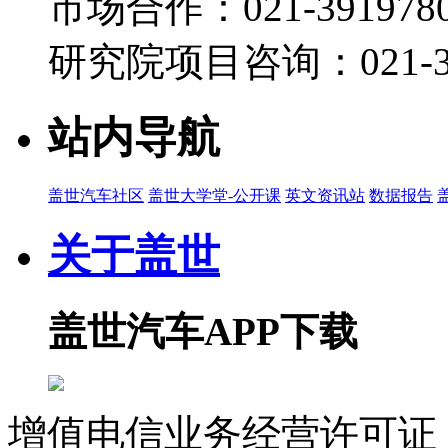
市场合作：021-3919780
2025-01-09 14:35
00:37
研究院项目咨询：021-39
CES 2025 | 安聪慧：极氪不会收购重组极星
2025-01-09 14:34
站内导航
00:20
CES 2025 | 未来三到五年，极氪将聚焦把AI在
2025-01-09 14:33
盖世汽车社区
盖世大学堂-公开课
英文资讯站
数据报告
01:52
关于盖世
CES 2025 | 从品牌到产品，极氪和领克都有清晰的
2025-01-09 14:32
盖世汽车APP下载
01:12
CES 2025 | 安聪慧：一定要进行本地化的研
2025-01-09 14:31
01:12
增值电信业务经营许可证 沪
CES 2025 | 汽车迭代的要求和标准，与手机完全不