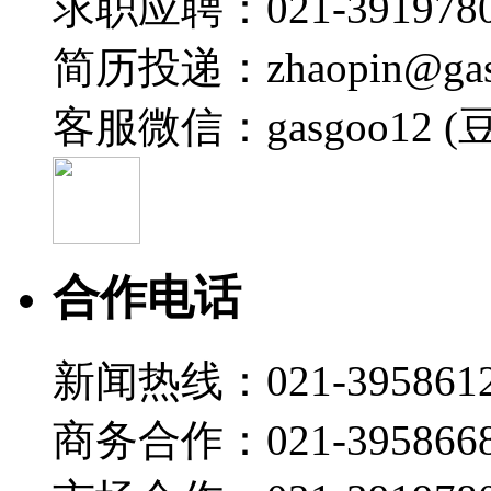
求职应聘：021-3919780
2025-01-09 14:41
00:32
简历投递：zhaopin@gas
CES 2025 | 安聪慧：领克是ToB经销商模式，极氪
2025-01-09 14:40
客服微信：gasgoo12 (
00:35
CES 2025 | 极氪2025年将发布EX、DX、CC三款
2025-01-09 14:39
01:01
CES 2025 | 安聪慧：中国车企有机会成为新能
合作电话
2025-01-09 14:38
00:44
CES 2025 | 全面自研自制，极氪智驾和座舱不会
新闻热线：021-395861
2025-01-09 14:36
商务合作：021-395866
01:09
CES 2025 | 极氪与Waymo合作，第一步全力供应美