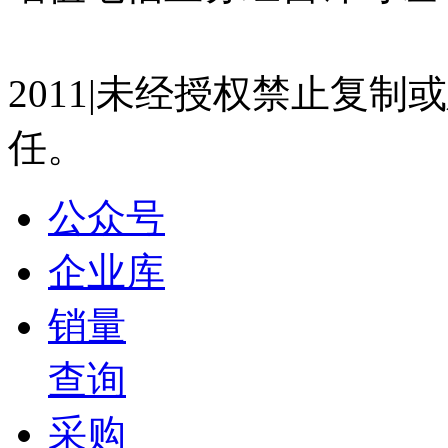
2025-01-09 14:30
07023350号
沪公网安备 310
00:56
CES 2025 | 2024年极氪毛利率实现15%问题不大
2011|未经授权禁止复
2025-01-09 14:24
任。
01:00
CES 2025 | 安聪慧：不能简单的把中国的产品
2025-01-09 14:23
公众号
02:57
CES 2025 | 极氪补能网络将出海，未来助力销量提
企业库
2025-01-09 14:21
销量
00:17
CES 2025 | 安聪慧：新能源汽车出海比传统汽车更
查询
2025-01-09 14:19
01:47
采购
CES 2025 | 极氪与Waymo的合作今年将开启大批