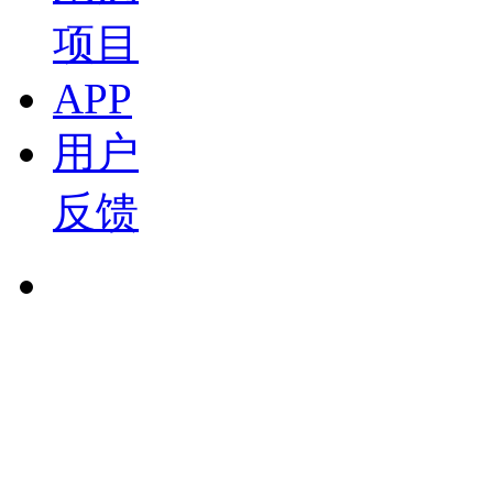
2025-01-09 14:18
项目
01:56
APP
CES 2025 | 极氪在智驾、座舱及三电方面，实现
2025-01-09 14:16
用户
00:56
CES 2025 | 极氪7X将率先搭载800伏
反馈
2025-01-09 14:04
00:20
京东方精电发布“HERO”场景赋能计划
2025-01-08 12:32
20:39
盖世汽车携行业生态合作伙伴给您拜年啦！
忻文
2024-02-13 11:27