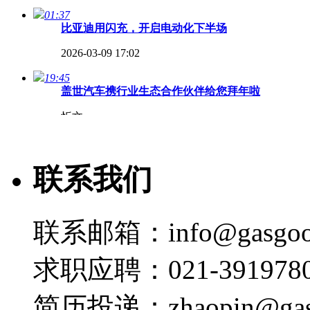
01:37
比亚迪用闪充，开启电动化下半场
2026-03-09 17:02
19:45
盖世汽车携行业生态合作伙伴给您拜年啦
忻文
2026-02-17 07:00
02:22
联系我们
长安的智能化，究竟如何？
2025-09-15 20:26
联系邮箱：info@gasgoo
00:37
CES 2025 | 极氪有7000多名研发人员，70%以
求职应聘：021-3919780
2025-01-09 14:41
00:32
简历投递：zhaopin@gas
CES 2025 | 安聪慧：领克是ToB经销商模式，极氪