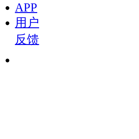
APP
CES 2025 | 极氪在智驾、座舱及三电方面，实现
2025-01-09 14:16
用户
00:56
CES 2025 | 极氪7X将率先搭载800伏
反馈
2025-01-09 14:04
00:20
京东方精电发布“HERO”场景赋能计划
2025-01-08 12:32
20:39
盖世汽车携行业生态合作伙伴给您拜年啦！
忻文
2024-02-13 11:27
03:28
CES2024 intel发布会