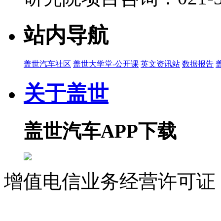
CES 2025 | 安聪慧：极氪不会收购重组极星
2025-01-09 14:34
站内导航
00:20
CES 2025 | 未来三到五年，极氪将聚焦把AI在
2025-01-09 14:33
盖世汽车社区
盖世大学堂-公开课
英文资讯站
数据报告
01:52
关于盖世
CES 2025 | 从品牌到产品，极氪和领克都有清晰的
2025-01-09 14:32
盖世汽车APP下载
01:12
CES 2025 | 安聪慧：一定要进行本地化的研
2025-01-09 14:31
01:12
增值电信业务经营许可证 沪
CES 2025 | 汽车迭代的要求和标准，与手机完全不
2025-01-09 14:30
07023350号
沪公网安备 310
00:56