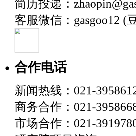
简历投递：zhaopin@gas
2026-07-22 11:15
客服微信：gasgoo12 (
19:01
安世 罗金：安世车规MOSFET驱动汽车热管理方案
盖世直播君
2026-07-22 10:45
19:26
合作电话
海力达 王益民：新能源汽车热管理集成化路径：冷媒
盖世直播君
新闻热线：021-395861
2026-07-22 10:41
20:51
商务合作：021-395866
智己汽车 王天英：双间接热管理系统：开启高能效与
盖世直播君
市场合作：021-3919780
2026-07-22 10:40