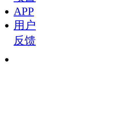
2026-07-15 15:02
APP
19:02
西门子 闫韬博士：西门子西碳迹：全链条碳管理与A
用户
新材料论坛
盖世直播君
反馈
2026-07-15 14:42
23:38
泛亚 邱劲草：双碳目标下的多元低碳动力发展 20
盖世直播君
2026-07-15 14:41
15:49
明天氢能 张健：新示范期的机遇与挑战 2026中
盖世直播君
2026-07-15 14:37