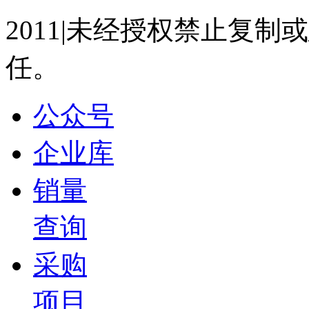
盖世直播君
2011|未经授权禁止复
2026-07-15 15:07
任。
13:35
一汽-大众 王永国：一汽-大众绿色低碳可持续发展
盖世直播君
公众号
2026-07-15 15:05
企业库
13:26
东风汽车研发总院 杨天元：双碳背景下汽车轻量化
新材料论坛
销量
盖世直播君
查询
2026-07-15 15:04
18:49
采购
小鹏汽车 马佳：汽车座椅智能化的发展和趋势展望 
项目
盖世直播君