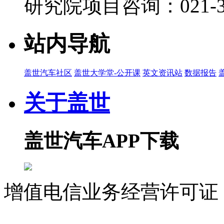
研究院项目咨询：021-39
19:09
盖世汽车 董静：中国乘用车市场展望 2026第四
盖世直播君
站内导航
2026-07-22 10:38
09:58
盖世汽车社区
盖世大学堂-公开课
英文资讯站
数据报告
京清汽车产业园 李东青：产业园推介宣讲 2026
关于盖世
盖世直播君
2026-07-22 10:36
10:11
盖世汽车APP下载
盖世汽车 顾晓颖：主办方欢迎致辞 2026第四届
盖世直播君
2026-07-22 10:34
增值电信业务经营许可证 沪
21:40
科思创 刘庆兰：科思创原材料解决方案助力汽车涂
07023350号
沪公网安备 310
与新材料论坛