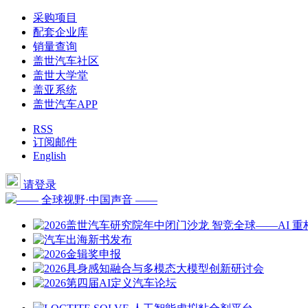
采购项目
配套企业库
销量查询
盖世汽车社区
盖世大学堂
盖亚系统
盖世汽车APP
RSS
订阅邮件
English
请登录
—— 全球视野·中国声音 ——