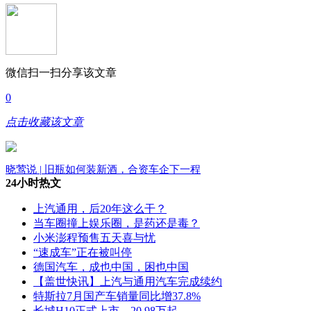
微信扫一扫分享该文章
0
点击收藏该文章
晓莺说 | 旧瓶如何装新酒，合资车企下一程
24小时热文
上汽通用，后20年这么干？
当车圈撞上娱乐圈，是药还是毒？
小米澎程预售五天喜与忧
“速成车”正在被叫停
德国汽车，成也中国，困也中国
【盖世快讯】上汽与通用汽车完成续约
特斯拉7月国产车销量同比增37.8%
长城H10正式上市，20.98万起