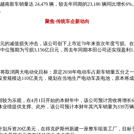
新车销量达 24,479 辆，较去年同期的23,186 辆同比增长
%。
聚焦·传统车企新动向
元的减值损失冲击，该公司创下上市近70年来首次年度亏损。在截至
中位预期为亏损3,156亿日元，而去年同期本田公司还实现盈利1
日表示，本田将取消两大电动化目标：原定2030年电动车占新车销量五
资规模达110亿美元，规划在当地生产电动车及电池，原本将
乐观，在4月1日开始的本财年中，该公司预计营收将增长6.2%，
业绩提供支撑。此外，该公司预计本财年其汽车销量为339万
划斥资20亿美元，在得克萨斯州新建一座整车组装工厂，目标于