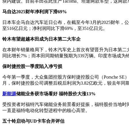
块内建设。目前丰田在此生产Tacoma、坦途两款车型，这两
马自达
2025财年
净利润下滑69%
日本车企马自达汽车近日公布，在截至今年3月的2025财年，公司
至516亿日元；净利润同比下滑69%，至351亿日元。
铃木有望超越本田成为日本第二大车企
在本财年销量格局下，铃木汽车史上首次有望晋升为日本第二大车
同比增长7%；而本田同期销量预期为339万辆。印度市场成为
保时捷控股一季度陷入净亏损
今年第一季度，大众集团控股方保时捷控股公司（Porsche S
月，保时捷控股公司调整后税后利润为3.82亿欧元，较去年同期
新能源
储能业务获市场看好 福特股价大涨13%
受投资者对福特汽车储能业务前景看好提振，福特股价当地时间5月
一直是福特电动化转型进程中的核心高管。
五十铃启动与UD卡车合并评估