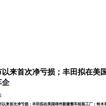
市以来首次净亏损；丰田拟在美
车企
国