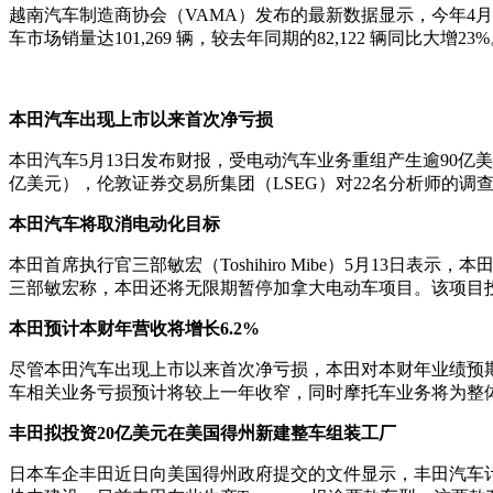
越南汽车制造商协会（VAMA）发布的最新数据显示，今年4月越南
车市场销量达101,269 辆，较去年同期的82,122 辆同比大增23
本田汽车出现上市以来首次净亏损
本田汽车5月13日发布财报，受电动汽车业务重组产生逾90亿美
亿美元），伦敦证券交易所集团（LSEG）对22名分析师的调查
本田汽车将取消电动化目标
本田首席执行官三部敏宏（Toshihiro Mibe）5月13
三部敏宏称，本田还将无限期暂停加拿大电动车项目。该项目投
本田预计本财年营收将增长6.2%
尽管本田汽车出现上市以来首次净亏损，本田对本财年业绩预期较为
车相关业务亏损预计将较上一年收窄，同时摩托车业务将为整体
丰田拟投资20亿美元在美国得州新建整车组装工厂
日本车企丰田近日向美国得州政府提交的文件显示，丰田汽车计