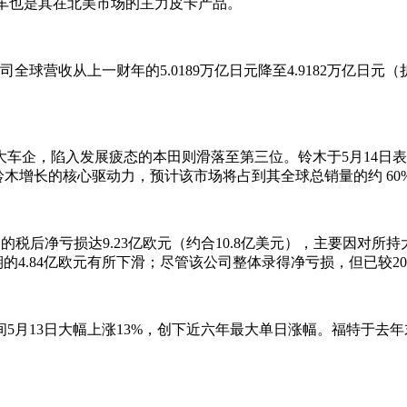
款车也是其在北美市场的主力皮卡产品。
全球营收从上一财年的5.0189万亿日元降至4.9182万亿日元
企，陷入发展疲态的本田则滑落至第三位。铃木于5月14日表示，
铃木增长的核心驱动力，预计该市场将占到其全球总销量的约 60
E）的税后净亏损达9.23亿欧元（约合10.8亿美元），主要因对
的4.84亿欧元有所下滑；尽管该公司整体录得净亏损，但已较202
13日大幅上涨13%，创下近六年最大单日涨幅。福特于去年末成立