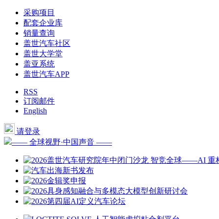
采购项目
配套企业库
销量查询
盖世汽车社区
盖世大学堂
盖亚系统
盖世汽车APP
RSS
订阅邮件
English
请登录
—— 全球视野·中国声音 ——