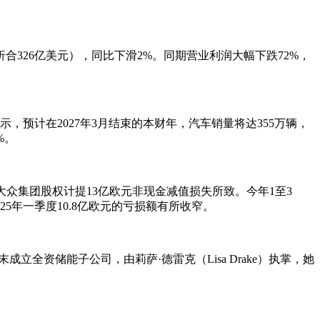
（折合326亿美元），同比下滑2%。同期营业利润大幅下跌72%，
预计在2027年3月结束的本财年，汽车销量将达355万辆，
%。
所持大众集团股权计提13亿欧元非现金减值损失所致。今年1至3
5年一季度10.8亿欧元的亏损额有所收窄。
全资储能子公司，由莉萨·德雷克（Lisa Drake）执掌，她