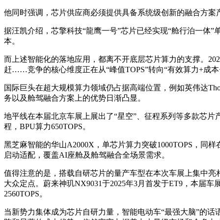
他同时强调，芯片供应商必须提供具备系统级创新的融合方案
据汪凯介绍，芯擎科技“龍鹰一号”芯片已经实现“舱行泊一体
本。
而上述智能化的落地应用，都离不开底层芯片算力的支撑。20
赶……竞争的核心维度正在从“峰值TOPS”转向“有效算力+成
国际巨头在超大规模算力领域仍占据高端位置，例如英伟达Tho
务以及舱驾融合方案上的优势日渐凸显。
地平线在本届北京车展上展出了“星空”、征程系列等多款芯片产
程，BPU算力650TOPS。
黑芝麻智能的华山A2000X，单芯片算力突破1000TOPS，同
启动适配，覆盖AI座舱及舱驾融合全场景需求。
值得注意的是，搭载自研芯片的量产车型在本次车展上集中亮相
大众定点。蔚来神玑NX9031于2025年3月首发于ET9，本届
2560TOPS。
当新势力集体成为芯片自研力量，智能电动车“最强大脑”的话