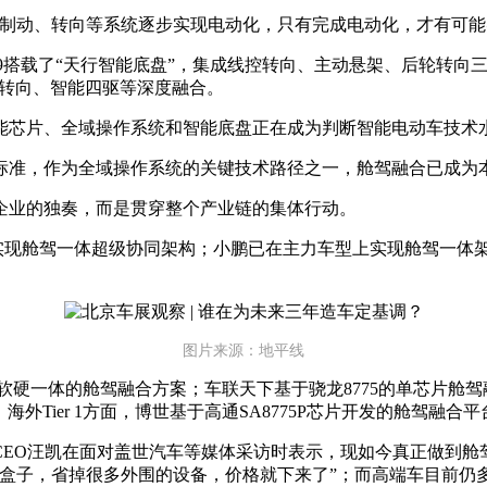
、制动、转向等系统逐步实现电动化，只有完成电动化，才有可能
9搭载了“天行智能底盘”，集成线控转向、主动悬架、后轮转向
轮转向、智能四驱等深度融合。
能芯片、全域操作系统和智能底盘正在成为判断智能电动车技术水
标准，作为全域操作系统的关键技术路径之一，舱驾融合已成为
企业的独奏，而是贯穿整个产业链的集体行动。
片，实现舱驾一体超级协同架构；小鹏已在主力车型上实现舱驾一
。
图片来源：地平线
企提供软硬一体的舱驾融合方案；车联天下基于骁龙8775的单芯
外Tier 1方面，博世基于高通SA8775P芯片开发的舱驾融合
CEO汪凯在面对盖世汽车等媒体采访时表示，现如今真正做到舱
掉盒子，省掉很多外围的设备，价格就下来了”；而高端车目前仍