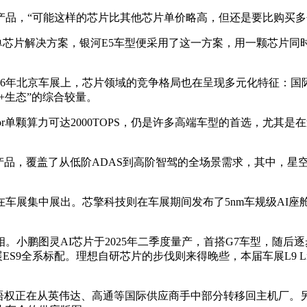
产品，“可能这样的芯片比其他芯片单价略高，但还是要比购买多
”单芯片解决方案，银河E5车型便采用了这一方案，用一颗芯片
26年北京车展上，芯片领域的竞争格局也在呈现多元化特征：
本+生态”的综合较量。
r单颗算力可达2000TOPS，仍是许多高端车型的首选，尤其
品，覆盖了从低阶ADAS到高阶智驾的全场景需求，其中，星空
样在车展集中展出。芯擎科技则在车展期间发布了5nm车规级AI座舱芯
。小鹏图灵AI芯片于2025年二季度量产，首搭G7车型，随后
车展ES9全系标配。理想自研芯片的步伐则来得晚些，本届车展L9 L
语权正在从英伟达、高通等国际供应商手中部分转移回主机厂。