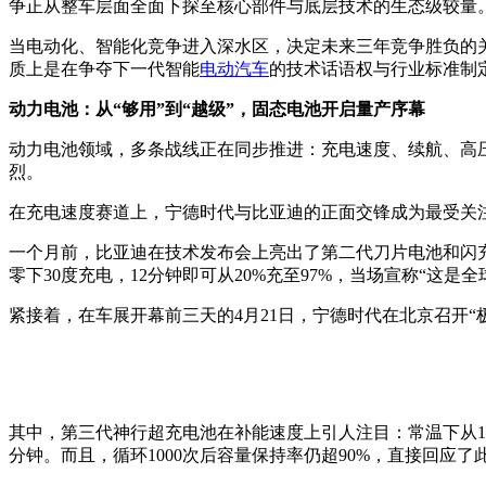
争正从整车层面全面下探至核心部件与底层技术的生态级较量
当电动化、智能化竞争进入深水区，决定未来三年竞争胜负的
质上是在争夺下一代智能
电动汽车
的技术话语权与行业标准制
动力电池：从“够用”到“越级”，固态电池开启量产序幕
动力电池领域，多条战线正在同步推进：充电速度、续航、高
烈。
在充电速度赛道上，宁德时代与比亚迪的正面交锋成为最受关
一个月前，比亚迪在技术发布会上亮出了第二代刀片电池和闪充技
零下30度充电，12分钟即可从20%充至97%，当场宣称“这是
紧接着，在车展开幕前三天的4月21日，宁德时代在北京召开
其中，第三代神行超充电池在补能速度上引人注目：常温下从10%
分钟。而且，循环1000次后容量保持率仍超90%，直接回应了