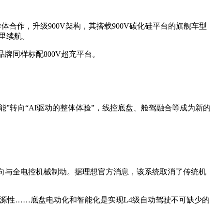
体合作，升级900V架构，其搭载900V碳化硅平台的旗舰车型
公里续航。
品牌同样标配800V超充平台。
”转向“AI驱动的整体体验”，线控底盘、舱驾融合等成为新的
轮转向与全电控机械制动。据理想官方消息，该系统取消了传统机
源性……底盘电动化和智能化是实现L4级自动驾驶不可缺少的