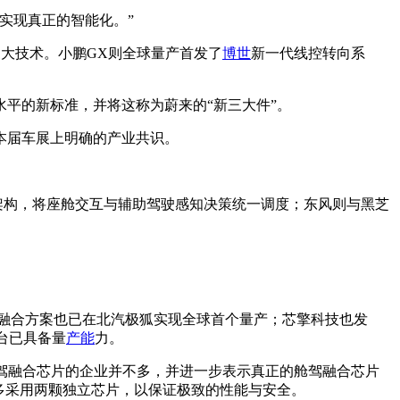
实现真正的智能化。”
三大技术。小鹏GX则全球量产首发了
博世
新一代线控转向系
平的新标准，并将这称为蔚来的“新三大件”。
本届车展上明确的产业共识。
体架构，将座舱交互与辅助驾驶感知决策统一调度；东风则与黑芝
片舱驾融合方案也已在北汽极狐实现全球首个量产；芯擎科技也发
平台已具备量
产能
力。
驾融合芯片的企业并不多，并进一步表示真正的舱驾融合芯片
多采用两颗独立芯片，以保证极致的性能与安全。