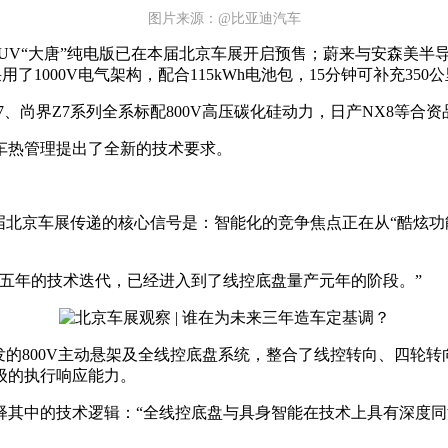
图片来源：@比亚迪汽车
UV“大唐”纯电版已在本届北京车展开启预售；蔚来与安森美半导
了1000V电气架构，配合115kWh电池包，15分钟可补充350
7、尚界Z7系列全系标配800V高压碳化硅动力，日产NX8等合资
车热管理提出了全新的技术要求。
届北京车展传递的核心信号是：智能化的竞争焦点正在从“酷炫功能
五年的技术迭代，已经进入到了线控底盘量产元年的阶段。”
4年研发的800V主动悬架及全线控底盘系统，整合了线控转向、四
级的执行响应能力。
释其中的技术逻辑：“全线控底盘与具身智能在技术上具有深度同