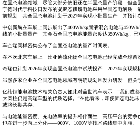
在固态电池领域，尽管大部分依旧还在半固态量产阶段，但全
宁德时代于科技日发布的凝聚态麒麟电池采用半固态电解质，能量密
前规划，其全固态电池计划于2027年实现小批量生产，并预计
中创新航在车展上同步展出了400Wh/kg固液混合电池与45
线的小批量量产，其金石全固态电池能量密度达350Wh/kg，已
车企端同样密集公布了全固态电池的量产时间表。
在本次北京车展上，比亚迪硫化物全固态电池已经完成全球首次实车展
奇瑞也计划2026年实现全固态电池中试线投产，2027年实现
虽然多家企业在全固态电池领域有明确规划且发力研发，但关
亿纬锂能电池技术相关负责人如此对盖世汽车表示：“我们成都
大圆柱仍是高端车型的优质选择。”在他看来，即便固态电池
或将长期共存。
与电池能量密度、充电效率的提升相伴而生，高压平台的竞争也在
也在进一步向上分化——900V、1000V等技术路线集中亮相。