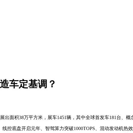
年造车定基调？
展出面积38万平方米，展车1451辆，其中全球首发车181台、
线控底盘开启元年、智驾算力突破1000TOPS、混动发动机