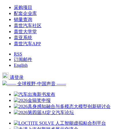
采购项目
配套企业库
销量查询
盖世汽车社区
盖世大学堂
盖亚系统
盖世汽车APP
RSS
订阅邮件
English
请登录
—— 全球视野·中国声音 ——