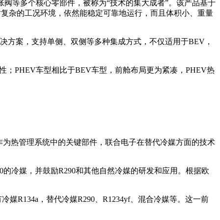
胀阀等多个核心零部件，被称为“技术的集大成者”。该产品基于
对复杂的工况环境，依然能稳定可靠地运行，而且体积小、重量
解决方案，支持单侧、双侧等多种集成方式，不仅适用于BEV，
；PHEV车型相比于BEV车型，前舱布局更为紧凑，PHEV热
作为热管理系统中的关键部件，联合电子在替代冷媒方面的技术
150的冷媒，并鼓励R290和其他自然冷媒的研发和应用。根据欧
34a，替代冷媒R290、R1234yf、混合冷媒等。这一前