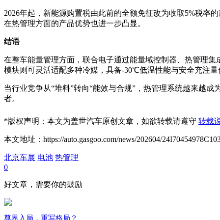
2026年起，新能源购置税由此前的全额免征改为收取5%税
在热管理方面的产品优势也进一步凸显。
结语
在整车能量管理方面，联合电子通过能量域控制器、热管理集成
模块则可灵活适配多种冷媒，具备-30℃低温性能与安全充注
当行业竞争从“堆料”转向“能效与合规”，热管理系统越来越
者。
*
版权声明：本文为盖世汽车原创文章，如欲转载请遵守
转载
本文地址：https://auto.gasgoo.com/news/202604/24I70454978C103
北京车展
电池
热管理
0
好文章，需要你的鼓励
尊界入局，重写格局？