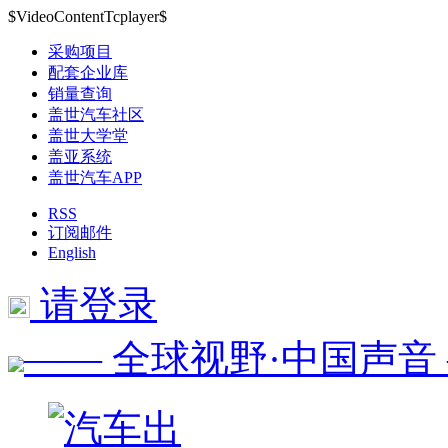
$VideoContentTcplayer$
采购项目
配套企业库
销量查询
盖世汽车社区
盖世大学堂
盖亚系统
盖世汽车APP
RSS
订阅邮件
English
请登录
—— 全球视野·中国声音