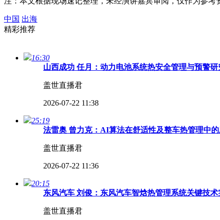
注：本文根据现场速记整理，未经演讲嘉宾审阅，仅作为参考
中国
出海
精彩推荐
16:30
山西成功 任月：动力电池系统热安全管理与预警研究
盖世直播君
2026-07-22 11:38
25:19
法雷奥 曾力克：AI算法在舒适性及整车热管理中的
盖世直播君
2026-07-22 11:36
20:15
东风汽车 刘俊：东风汽车智焓热管理系统关键技术实
盖世直播君