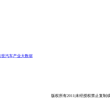
高效升级 2026第四届汽车热管理全场景创新发展论坛
多通阀设计 2026第四届汽车热管理全场景创新发展论坛
盖世汽车产业大数据
环保冷媒的量产新纪元 2026第四届汽车热管理全场景创新发
沪公网安备 31011402009699号
版权所有2011|未经授权禁止复