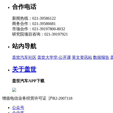
2026-07-22 11:15
合作电话
19:01
新闻热线：021-39586122
安世 罗金：安世车规MOSFET驱动汽车热管理方案
商务合作：021-39586681
盖世直播君
市场合作：021-39197800-8032
研究院项目咨询：021-39197921
2026-07-22 10:45
站内导航
19:26
海力达 王益民：新能源汽车热管理集成化路径：冷媒
盖世汽车社区
盖世大学堂-公开课
英文资讯站
数据报告
盖世直播君
关于盖世
2026-07-22 10:41
20:51
盖世汽车APP下载
智己汽车 王天英：双间接热管理系统：开启高能效与
盖世直播君
增值电信业务经营许可证 沪B2-2007118
沪ICP备07023350号
2026-07-22 10:40
公众号
19:09
企业库