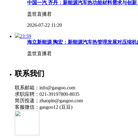
中国一汽 齐丹：新能源汽车热功能材料需求与创新 
盖世直播君
2026-07-22 11:20
23:59
海立新能源 陶宏：新能源汽车热管理发展对压缩机的
盖世直播君
2026-07-22 11:18
联系我们
31:42
【高端对话】 2026第四届汽车热管理全场景创新
联系邮箱：info@gasgoo.com
盖世直播君
求职应聘：021-39197800-8035
简历投递：zhaopin@gasgoo.com
2026-07-22 11:16
客服微信：gasgoo12 (豆豆)
23:11
北汽福田 黄嘉悦：商用车全域热管理能效提升路径及
盖世直播君