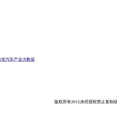
高效升级 2026第四届汽车热管理全场景创新发展论坛
多通阀设计 2026第四届汽车热管理全场景创新发展论坛
盖世汽车产业大数据
环保冷媒的量产新纪元 2026第四届汽车热管理全场景创新发
沪公网安备 31011402009699号
版权所有2011|未经授权禁止复