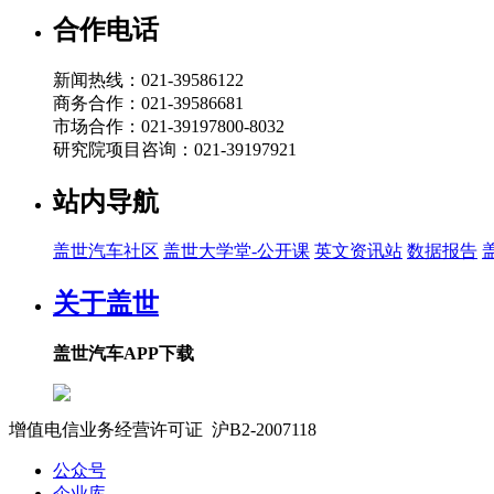
2026-07-22 11:15
合作电话
19:01
新闻热线：021-39586122
安世 罗金：安世车规MOSFET驱动汽车热管理方案
商务合作：021-39586681
盖世直播君
市场合作：021-39197800-8032
研究院项目咨询：021-39197921
2026-07-22 10:45
站内导航
19:26
海力达 王益民：新能源汽车热管理集成化路径：冷媒
盖世汽车社区
盖世大学堂-公开课
英文资讯站
数据报告
盖世直播君
关于盖世
2026-07-22 10:41
20:51
盖世汽车APP下载
智己汽车 王天英：双间接热管理系统：开启高能效与
盖世直播君
增值电信业务经营许可证 沪B2-2007118
沪ICP备07023350号
2026-07-22 10:40
公众号
19:09
企业库