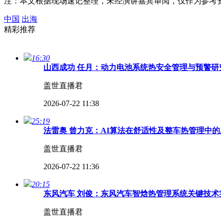
注：本文根据现场速记整理，未经演讲嘉宾审阅，仅作为参考
中国
出海
精彩推荐
16:30
山西成功 任月：动力电池系统热安全管理与预警研究
盖世直播君
2026-07-22 11:38
25:19
法雷奥 曾力克：AI算法在舒适性及整车热管理中的
盖世直播君
2026-07-22 11:36
20:15
东风汽车 刘俊：东风汽车智焓热管理系统关键技术实
盖世直播君