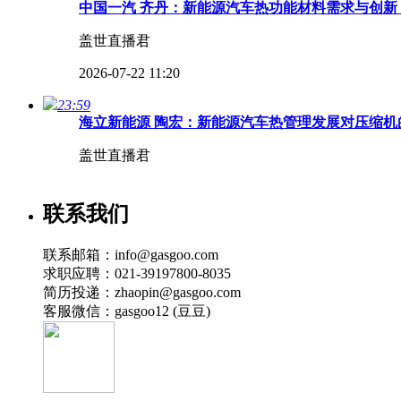
中国一汽 齐丹：新能源汽车热功能材料需求与创新 
盖世直播君
2026-07-22 11:20
23:59
海立新能源 陶宏：新能源汽车热管理发展对压缩机的
盖世直播君
2026-07-22 11:18
联系我们
31:42
【高端对话】 2026第四届汽车热管理全场景创新
联系邮箱：info@gasgoo.com
盖世直播君
求职应聘：021-39197800-8035
简历投递：zhaopin@gasgoo.com
2026-07-22 11:16
客服微信：gasgoo12 (豆豆)
23:11
北汽福田 黄嘉悦：商用车全域热管理能效提升路径及
盖世直播君