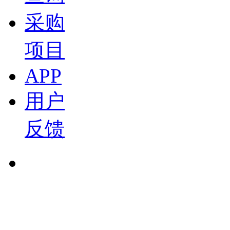
18:49
采购
小鹏汽车 马佳：汽车座椅智能化的发展和趋势展望 
项目
盖世直播君
2026-07-15 15:02
APP
19:02
西门子 闫韬博士：西门子西碳迹：全链条碳管理与A
用户
新材料论坛
盖世直播君
反馈
2026-07-15 14:42
23:38
泛亚 邱劲草：双碳目标下的多元低碳动力发展 20
盖世直播君
2026-07-15 14:41
15:49