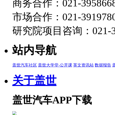
商务合作：021-395866
智己汽车 王天英：双间接热管理系统：开启高能效与
盖世直播君
市场合作：021-3919780
2026-07-22 10:40
研究院项目咨询：021-39
19:09
盖世汽车 董静：中国乘用车市场展望 2026第四
盖世直播君
站内导航
2026-07-22 10:38
09:58
盖世汽车社区
盖世大学堂-公开课
英文资讯站
数据报告
京清汽车产业园 李东青：产业园推介宣讲 2026
关于盖世
盖世直播君
2026-07-22 10:36
10:11
盖世汽车APP下载
盖世汽车 顾晓颖：主办方欢迎致辞 2026第四届
盖世直播君