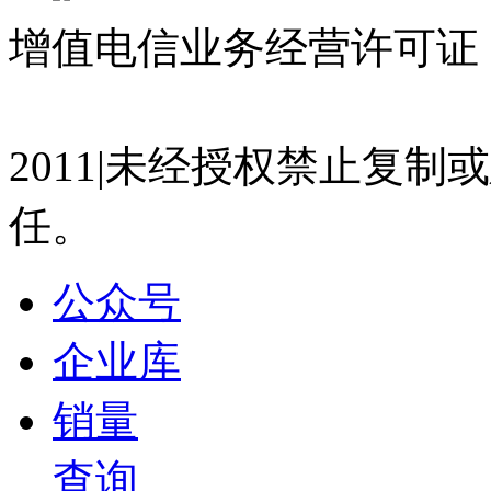
2026-07-22 10:34
增值电信业务经营许可证 沪
21:40
科思创 刘庆兰：科思创原材料解决方案助力汽车涂
07023350号
沪公网安备 310
与新材料论坛
盖世直播君
2011|未经授权禁止复
2026-07-15 15:07
任。
13:35
一汽-大众 王永国：一汽-大众绿色低碳可持续发展
盖世直播君
公众号
2026-07-15 15:05
企业库
13:26
东风汽车研发总院 杨天元：双碳背景下汽车轻量化
新材料论坛
销量
盖世直播君
查询
2026-07-15 15:04