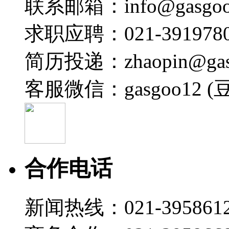
联系邮箱：info@gasgoo
2026-07-22 11:16
23:11
求职应聘：021-3919780
北汽福田 黄嘉悦：商用车全域热管理能效提升路径及
简历投递：zhaopin@gas
盖世直播君
2026-07-22 11:15
客服微信：gasgoo12 (
19:01
安世 罗金：安世车规MOSFET驱动汽车热管理方案
盖世直播君
2026-07-22 10:45
19:26
合作电话
海力达 王益民：新能源汽车热管理集成化路径：冷媒
盖世直播君
新闻热线：021-395861
2026-07-22 10:41
20:51