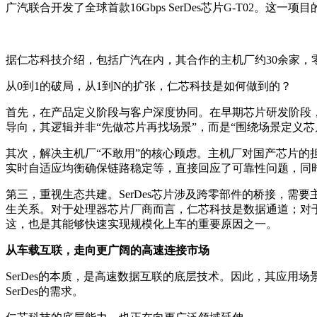
广汽联合开发了全球首款16Gbps SerDes芯片G-T02。
据仁芯科技介绍，包括广汽在内，其合作的主机厂约30余家，
从0到1的破局，从1到N的扩张，仁芯科技是如何做到的？
首先，在产品定义阶段与客户深度协同。在早期芯片研发阶段
导向，其逻辑并非“先做芯片再找场景”，而是“围绕场景定义芯
其次，解决主机厂“不敢用”的核心顾虑。主机厂对国产芯片
实时自适应均衡确保链路稳定等，直接回应了可靠性问题，同
第三，重视生态共建。SerDes芯片涉及跨零部件的桥接，
生关系。对于处理器芯片厂商而言，仁芯科技是数据通道；对
这，也是其能够快速实现规模化上车的重要原因之一。
从车载互联，走向更广阔的高速连接市场
SerDes的本质，是高速数据互联的底层技术。因此，其应
SerDes的需求。