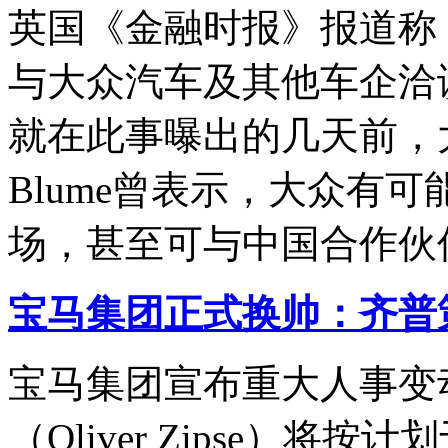
英国《金融时报》报道称
与大众汽车及其他车企洽
就在此事曝出的几天前，大众
Blume曾表示，大众有
场，甚至可与中国合作伙
宝马集团正式换帅：齐普
宝马集团宣布重大人事变
（Oliver Zipse）