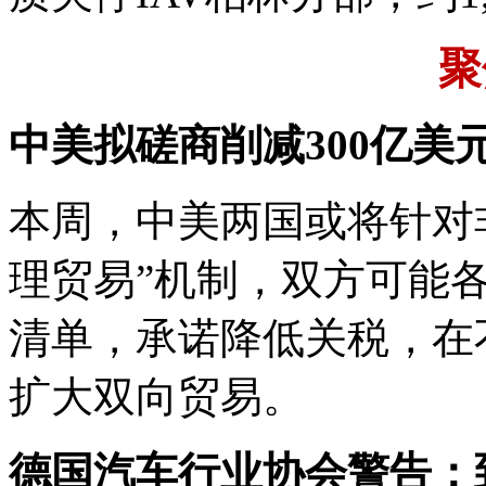
聚
中美
拟磋商削减300亿美
本周，中美两国或将针对
理贸易”机制，双方可能各
清单，承诺降低关税，在
扩大双向贸易。
德国汽车行业协会警告：到2