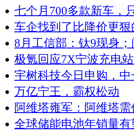
七个月700多款新车，
车企找到了比降价更狠
8月工信部：钛9现身；
极氪回应7X宁波充电
宇树科技今日申购，中
万亿宁王，霸权松动
阿维塔雍军：阿维塔需
全球储能电池年销量有望