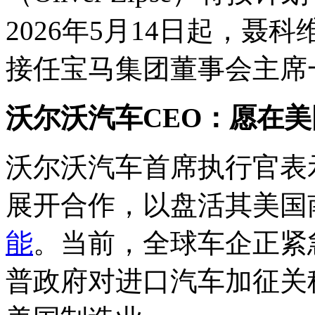
2026年5月14日起，聂科维（M
接任宝马集团董事会主席一
沃尔沃汽车
CEO
：愿在美
沃尔沃汽车首席执行官表
展开合作，以盘活其美国
能
。当前，全球车企正紧
普政府对进口汽车加征关