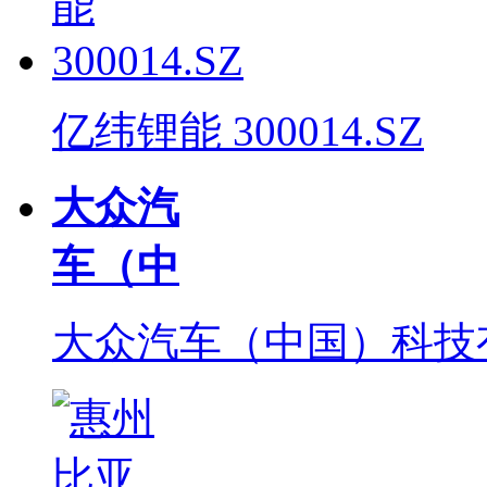
亿纬锂能 300014.SZ
大众汽
车（中
大众汽车（中国）科技