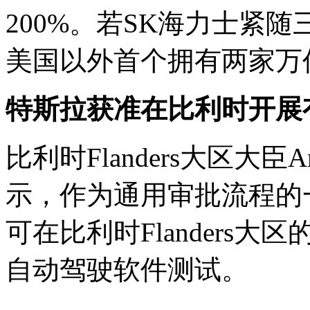
200%。若SK海力士紧
美国以外首个拥有两家万
特斯拉获准在比利时开展
比利时Flanders大区大臣An
示，作为通用审批流程的
可在比利时Flanders
自动驾驶软件测试。