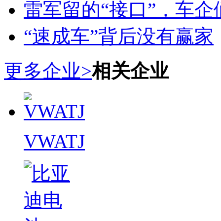
雷军留的“接口”，车
“速成车”背后没有赢家
更多企业>
相关企业
VWATJ