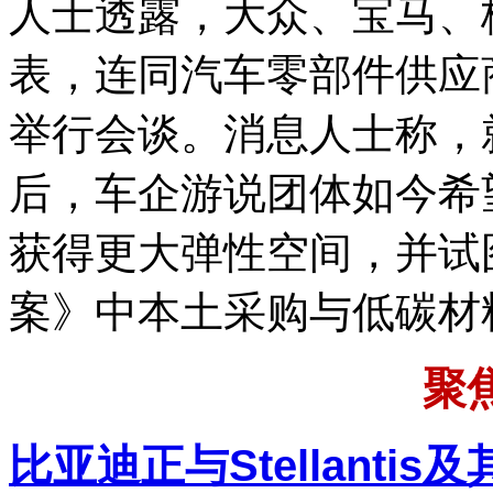
人士透露，大众、宝马、
表，连同汽车零部件供应
举行会谈。消息人士称，
后，车企游说团体如今希望
获得更大弹性空间，并试
案》中本土采购与低碳材
聚
比亚迪正与
Stellantis
及