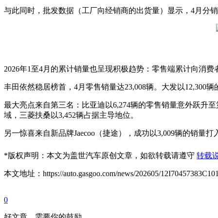
与此同时，批发数据（工厂向经销商的出货量）显示，4月分销至经
2026年1至4月的累计销量也呈现积极趋势：零售端累计向消费者交付2
丰田依然稳居榜首，4月零售销量达23,008辆。大发以12,300
最大亮点来自第三名：比亚迪以6,274辆的零售销量意外跃升至第
域，三菱扶桑以3,452辆占据主导地位。
另一惊喜来自新品牌Jaecoo（捷途），成功以3,009辆的销量打
*
版权声明：本文为盖世汽车原创文章，如欲转载请遵守
转载
本文地址：https://auto.gasgoo.com/news/202605/12I70457383C101
0
好文章，需要你的鼓励