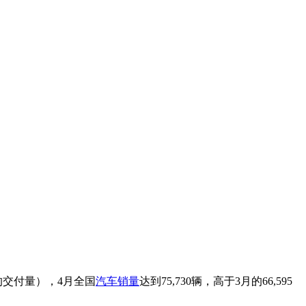
者的交付量），4月全国
汽车销量
达到75,730辆，高于3月的66,595