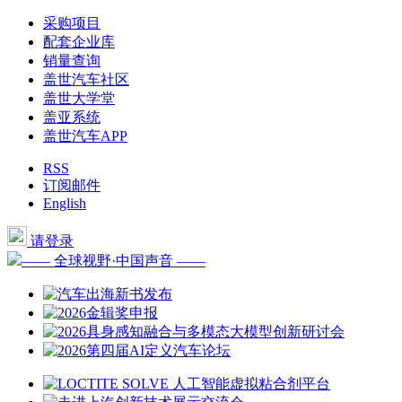
采购项目
配套企业库
销量查询
盖世汽车社区
盖世大学堂
盖亚系统
盖世汽车APP
RSS
订阅邮件
English
请登录
—— 全球视野·中国声音 ——