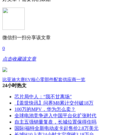
微信扫一扫分享该文章
0
点击收藏该文章
比亚迪大唐EV核心零部件配套供应商一览
24小时热文
芯片局中人：“我不甘离场”
【盖世快讯】问界M8累计交付破18万
100万的MPV，华为怎么卖？
全球电池竞争进入中国平台化扩张时代
自主五强销量复盘，长城位置保得住吗
国际|福特全新电动皮卡起售价2.8万美元
长城H10上市24小时大定突破3.18万台