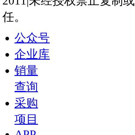
2011|未经授权禁止复
2026-07-15 15:07
任。
13:35
一汽-大众 王永国：一汽-大众绿色低碳可持续发展
盖世直播君
公众号
2026-07-15 15:05
企业库
13:26
东风汽车研发总院 杨天元：双碳背景下汽车轻量化
新材料论坛
销量
盖世直播君
查询
2026-07-15 15:04
18:49
采购
小鹏汽车 马佳：汽车座椅智能化的发展和趋势展望 
项目
盖世直播君
2026-07-15 15:02
APP