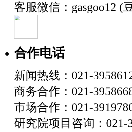
客服微信：gasgoo12 (
19:01
安世 罗金：安世车规MOSFET驱动汽车热管理方案
盖世直播君
2026-07-22 10:45
19:26
合作电话
海力达 王益民：新能源汽车热管理集成化路径：冷媒
盖世直播君
新闻热线：021-395861
2026-07-22 10:41
20:51
商务合作：021-395866
智己汽车 王天英：双间接热管理系统：开启高能效与
盖世直播君
市场合作：021-3919780
2026-07-22 10:40
研究院项目咨询：021-39
19:09
盖世汽车 董静：中国乘用车市场展望 2026第四