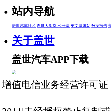
盖世直播君
站内导航
2026-07-22 10:38
09:58
盖世汽车社区
盖世大学堂-公开课
英文资讯站
数据报告
京清汽车产业园 李东青：产业园推介宣讲 2026
关于盖世
盖世直播君
2026-07-22 10:36
10:11
盖世汽车APP下载
盖世汽车 顾晓颖：主办方欢迎致辞 2026第四届
盖世直播君
2026-07-22 10:34
增值电信业务经营许可证 沪
21:40
科思创 刘庆兰：科思创原材料解决方案助力汽车涂
07023350号
沪公网安备 310
与新材料论坛
盖世直播君