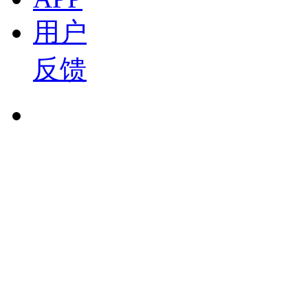
19:02
西门子 闫韬博士：西门子西碳迹：全链条碳管理与A
用户
新材料论坛
盖世直播君
反馈
2026-07-15 14:42
23:38
泛亚 邱劲草：双碳目标下的多元低碳动力发展 20
盖世直播君
2026-07-15 14:41
15:49
明天氢能 张健：新示范期的机遇与挑战 2026中
盖世直播君
2026-07-15 14:37
19:56
长城汽车 陈淑江：Hi4面向全球的智能四驱 20