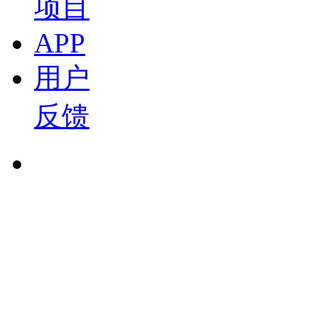
项目
2026-07-15 15:02
APP
19:02
西门子 闫韬博士：西门子西碳迹：全链条碳管理与A
用户
新材料论坛
盖世直播君
反馈
2026-07-15 14:42
23:38
泛亚 邱劲草：双碳目标下的多元低碳动力发展 20
盖世直播君
2026-07-15 14:41
15:49
明天氢能 张健：新示范期的机遇与挑战 2026中
盖世直播君
2026-07-15 14:37