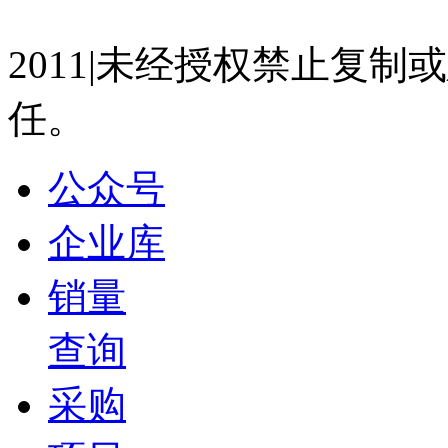
07023350号
沪公网安备 310
与新材料论坛
盖世直播君
2011|未经授权禁止复
2026-07-15 15:07
任。
13:35
一汽-大众 王永国：一汽-大众绿色低碳可持续发展
盖世直播君
公众号
2026-07-15 15:05
企业库
13:26
东风汽车研发总院 杨天元：双碳背景下汽车轻量化
新材料论坛
销量
盖世直播君
查询
2026-07-15 15:04
18:49
采购
小鹏汽车 马佳：汽车座椅智能化的发展和趋势展望 
盖世直播君