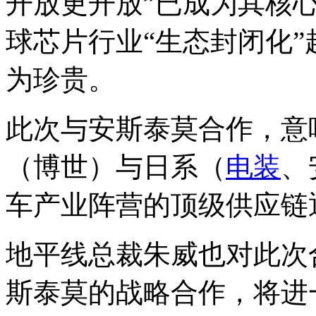
开放更开放”已成为其核
球芯片行业“生态封闭化
为珍贵。
此次与安斯泰莫合作，意
（博世）与日系（
电装
、
车产业阵营的顶级供应链
地平线总裁朱威也对此次
斯泰莫的战略合作，将进