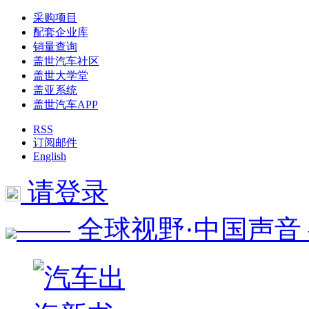
采购项目
配套企业库
销量查询
盖世汽车社区
盖世大学堂
盖亚系统
盖世汽车APP
RSS
订阅邮件
English
请登录
—— 全球视野·中国声音