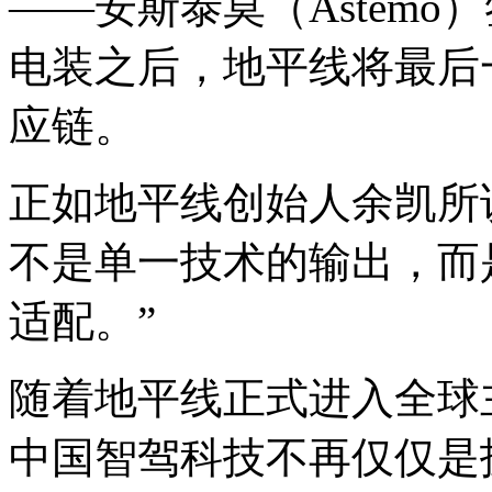
——安斯泰莫（Astem
电装之后，地平线将最后
应链。
正如地平线创始人余凯所
不是单一技术的输出，而
适配。”
随着地平线正式进入全球
中国智驾科技不再仅仅是