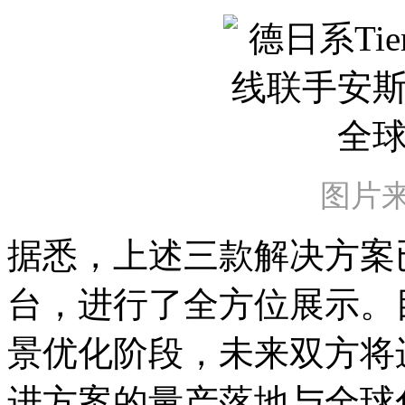
图片
据悉，上述三款解决方案已
台，进行了全方位展示。
景优化阶段，未来双方将
进方案的量产落地与全球