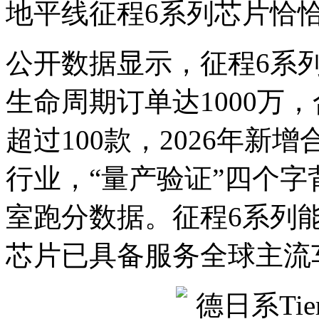
地平线征程6系列芯片恰
公开数据显示，征程6系列2
生命周期订单达1000万
超过100款，2026年新
行业，“量产验证”四个
室跑分数据。征程6系列
芯片已具备服务全球主流