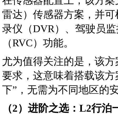
在传感器配置上，该方案支
雷达）传感器方案，并可
录仪（DVR）、驾驶员监
（RVC）功能。
尤为值得关注的是，该方案已
要求，这意味着搭载该方
下”，无需为不同地区的
（2）进阶之选：L2行泊