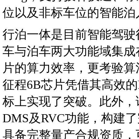
位以及非标车位的智能泊
行泊一体是目前智能驾驶
车与泊车两大功能域集成
片的算力效率，更考验算
征程6B芯片凭借其高效的
标上实现了突破。此外，
DMS及RVC功能，构建
具备完整量产合规资质，可