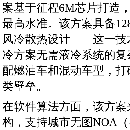
案基于征程6M芯片打造
最高水准。该方案具备12
风冷散热设计——这一技
冷方案无需液冷系统的复
配燃油车和混动车型，打
类壁垒。
在软件算法方面，该方案
构，支持城市无图NOA