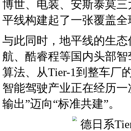
博世、电装、安斯泰莫三大
平线构建起了一张覆盖全
与此同时，地平线的生态
航、酷睿程等国内头部智
算法、从Tier-1到整
智能驾驶产业正在经历一
输出”迈向“标准共建”。