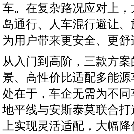
车。在复杂路况应对上，
岛通行、人车混行避让、
为用户带来更安全、更舒
从入门到高阶，三款方案
景、高性价比适配多能源
处在于，车企无需为不同
地平线与安斯泰莫联合打
上实现灵活适配，大幅降