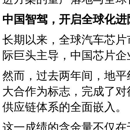
中国智驾，开启全球化进
长期以来，全球汽车芯片市场
际巨头主导，中国芯片企
然而，过去两年间，地平
大合作为标志，完成了对德
供应链体系的全面嵌入。
这一成绩的含金量不仅在