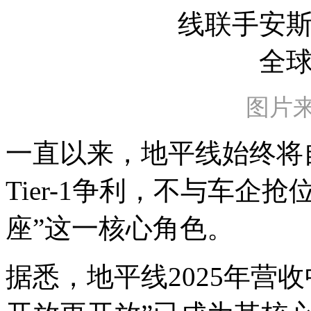
图片
一直以来，地平线始终将自
Tier-1争利，不与车企
座”这一核心角色。
据悉，地平线2025年营