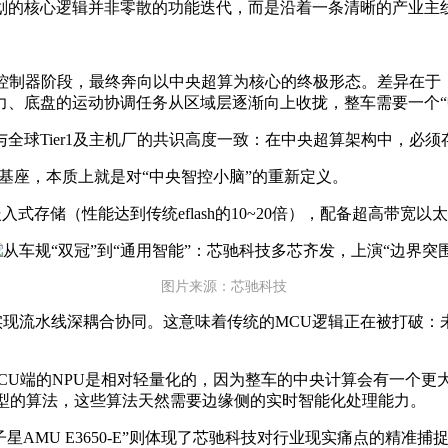
划的核心逻辑并非零散的功能迭代，而是沿着一条清晰的产业主
控制器阶段，最终奔向以中央超算为核心的终极形态。差异在于
力、底盘的运动协调任务从区域层逐渐向上收拢，整车需要一个“
全球Tier1及主机厂的共识高度一致：在中央超算架构中，必
基座，本质上就是对“中央智控小脑”的重新定义。
式存储（性能达到传统eflash的10~20倍），配备超高带宽以
图片来源：芯驰科技
PU实现流水线深耦合协同。这意味着传统的MCU逻辑正在被打破
CU端的NPU是相对轻量化的，因为整车的中央计算会有一个更
全新类型的算法，这些算法天然需要边缘侧的实时智能化处理能力。
星AMU E3650-E”则体现了芯驰科技对行业现实痛点的精准捕