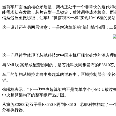
当前车厂面临的核心矛盾是，架构正处于一个非常快的迭代和收
能需求却在发散，芯片选型一旦锁定，后续调整成本极高。而芯驰的
信延迟压至微秒级，让车厂“像搭积木一样”实现10~16核的灵
这一设计还有另两层深意：一是解决组织的“部门墙”问题；
这一产品哲学体现了芯驰科技对中国主机厂现实处境的深入理
与AMU方案形成配套协同的，是芯驰科技同步发布的E3610芯
车厂的架构从域控走向中央超算的过程中，区域控制器会“变
求。
张曦桐表示：“下一代中央超算架构不是简单拿个小MCU放过去
中央超算架构下的整车级产品拼图。
从旗舰E3800到双子星E3650-E再到E3610，芯驰科技
分布执行器。