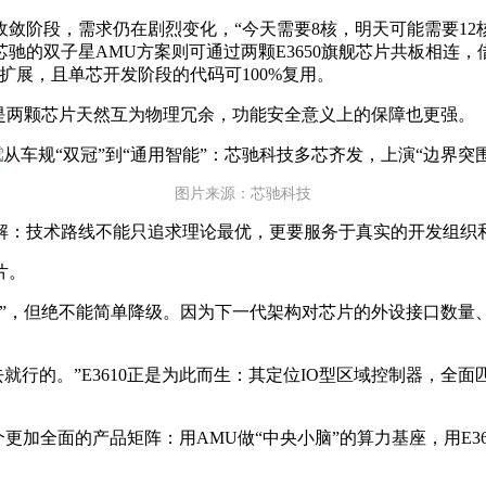
敛阶段，需求仍在剧烈变化，“今天需要8核，明天可能需要12
双子星AMU方案则可通过两颗E3650旗舰芯片共板相连，借助芯
活扩展，且单芯开发阶段的代码可100%复用。
二是两颗芯片天然互为物理冗余，功能安全意义上的保障也更强。
图片来源：芯驰科技
解：技术路线不能只追求理论最优，更要服务于真实的开发组织
片。
轻”，但绝不能简单降级。因为下一代架构对芯片的外设接口数量
就行的。”E3610正是为此而生：其定位IO型区域控制器，
构建了一个更加全面的产品矩阵：用AMU做“中央小脑”的算力基座，