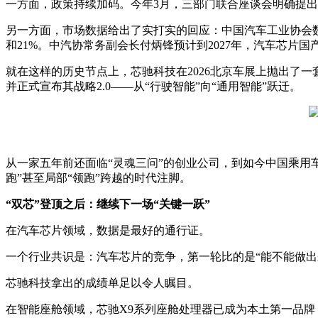
一方面，政策持续加码。今年3月，三部门联合座谈会明确提出
另一方面，市场数据给出了实打实的回应：中国汽车工业协会数据显
和21%。中汽协常务副会长付炳锋预计到2027年，汽车芯片国产
就在这样的历史节点上，芯驰科技在2026北京车展上抛出了一
并正式宣布其战略2.0——从“行驶智能”向“通用智能”跃迁。
从一家五年前还面临“灵魂三问”的创业公司，到如今中国乘用
跑”甚至局部“领跑”跨越的时代注脚。
“双芯”登顶之后：继续下一场“关键一跃”
在汽车芯片领域，数据是最好的通行证。
一个行业共识是：汽车芯片的竞争，第一轮比的是“能不能做出
芯驰科技拿出的成绩单足以令人瞩目。
在智能座舱领域，芯驰X9系列座舱处理器已成为本土第一品牌