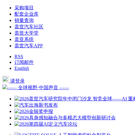
采购项目
配套企业库
销量查询
盖世汽车社区
盖世大学堂
盖亚系统
盖世汽车APP
RSS
订阅邮件
English
请登录
—— 全球视野·中国声音 ——