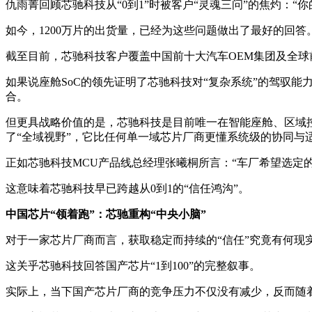
仇雨菁回顾芯驰科技从“0到1”时被客户“灵魂三问”的焦灼：“
如今，1200万片的出货量，已经为这些问题做出了最好的回答
截至目前，芯驰科技客户覆盖中国前十大汽车OEM集团及全球
如果说座舱SoC的领先证明了芯驰科技对“复杂系统”的驾驭
合。
但更具战略价值的是，芯驰科技是目前唯一在智能座舱、区域
了“全域视野”，它比任何单一域芯片厂商更懂系统级的协同与
正如芯驰科技MCU产品线总经理张曦桐所言：“车厂希望选定
这意味着芯驰科技早已跨越从0到1的“信任鸿沟”。
中国芯片
“领着跑”：芯驰
重构“中央小脑”
对于一家芯片厂商而言，获取稳定而持续的“信任”究竟有何现
这关乎芯驰科技回答国产芯片“1到100”的完整叙事。
实际上，当下国产芯片厂商的竞争压力不仅没有减少，反而随