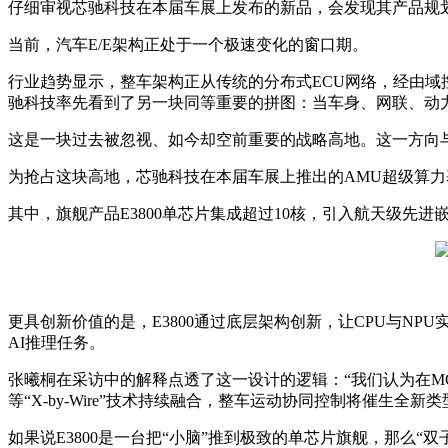
仔细审视芯驰科技在本届车展上发布的新品，会发现其产品规
当前，汽车E/E架构正处于一个极速变化的窗口期。
行业趋势显示，整车架构正从传统的分布式ECU网络，经由域
驰科技率先看到了另一块同等重要的拼图：当车身、网联、动
这是一块过去被忽视、如今却空前重要的战略高地。这一方向与
为抢占这块高地，芯驰科技在本届车展上推出的AMU超级算力
其中，旗舰产品E3800单芯片集成超过10核，引入航天级先进嵌入
更具创新价值的是，E3800通过底层架构创新，让CPU与N
AI推理任务。
张曦桐在采访中的解释点透了这一设计的逻辑：“我们认为在M
等“X-by-Wire”技术持续融合，整车运动协同控制将催生
如果说E3800是一台把“小脑”推到极致的单芯片旗舰，那么“双子