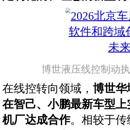
博世液压线控制动执行
在线控转向领域，
博世华
在智己、小鹏最新车型上
机厂达成合作
。相较于传