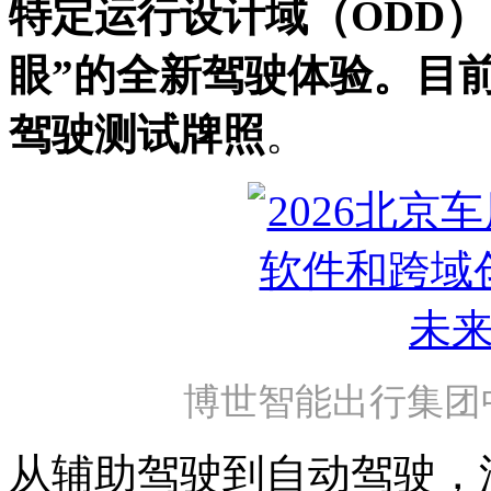
特定运行设计域（ODD
眼”的全新驾驶体验。目
驾驶测试牌照
。
博世智能出行集团
从辅助驾驶到自动驾驶，