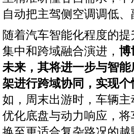
自动把主驾侧空调调低、
随着汽车智能化程度的提
集中和跨域融合演进，
博
未来，其将进一步与智能
架进行跨域协同，实现个
如，周末出游时，车辆主
优化底盘与动力响应，将
换至更适合复杂路况的越