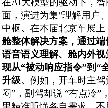
在AI大模型的驱动下，
面，演进为集“理解用户
中枢。在本届北京车展上
舱整体解决方案，通过端
语音语义理解、舱内外视
现从“被动响应指令”到“
升级
。例如，开车时主驾
闷”，副驾却说 “有点冷
里精准听懂各自需求，不