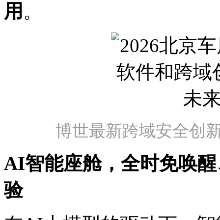
用
。
博世最新跨域安全创新
AI智能座舱，全时免唤醒
验