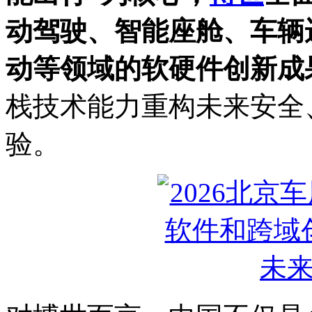
动驾驶、智能座舱、车辆
动等领域的软硬件创新成
栈技术能力重构未来安全
验。