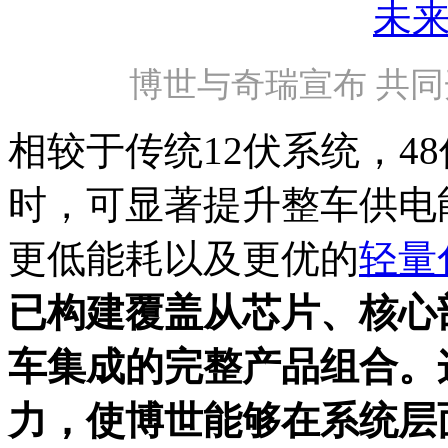
博世与奇瑞宣布 共同
相较于传统12伏系统，4
时，可显著提升整车供电
更低能耗以及更优的
轻量
已构建覆盖从芯片、核心
车集成的完整产品组合。
力，使博世能够在系统层