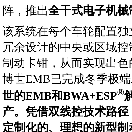
阵，推出
全干式电子机械
该系统在每个车轮配置独
冗余设计的中央或区域控
制动卡钳，从而实现出色
博世EMB已完成冬季极
®
世的EMB和BWA+ESP
产。凭借双线控技术路径
定制化的、理想的新型制