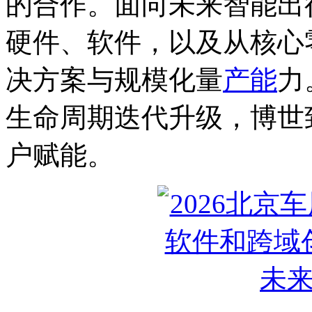
的合作。面向未来智能出
硬件、软件，以及从核心
决方案与规模化量
产能
力
生命周期迭代升级，博世
户赋能。