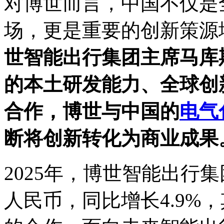
对博世而言，中国不仅是
场，更是重要的创新策源
世智能出行集团主席马库
的本土研发能力、全球创
合作，博世与中国的
电气
断将创新转化为商业成果
2025年，博世智能出行集
人民币，同比增长4.9%