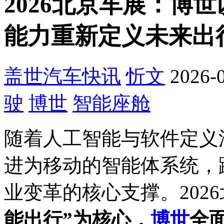
2026北京车展：博
能力重新定义未来出
盖世汽车快讯
忻文
2026-0
驶
博世
智能座舱
随着人工智能与软件定义
进为移动的智能体系统，
业变革的核心支撑。202
能出行”为核心，
博世
全