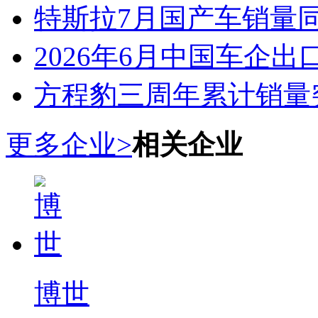
特斯拉7月国产车销量同比
2026年6月中国车企出
方程豹三周年累计销量
更多企业>
相关企业
博世