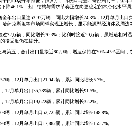
为集中的市场分布特征，俄罗斯、阿联酋与墨西哥位列前三，全年
比下降46.1%，出口结构与需求节奏正在向更稳定的常态化水平调
年出口量达53.97万辆，同比大幅增长74.3%，12月单月出
、哈萨克斯坦等市场同样实现正增长，显示能源型经济体及周边
过32万辆，同比增长70.3%；比利时接近29万辆，虽增速相
牌的接受度仍在提升。
与第五，合计出口量接近80万辆，增速保持在30%–45%区
857辆，12月单月出口21,942辆，累计同比增长5.7%。
辆，12月单月出口35,789辆，累计同比增长91.5%。
辆，12月单月出口19,622辆，累计同比增长32.2%。
603辆，12月单月出口52,725辆，累计同比增长148.8%。
493辆，12月单月出口17,882辆，累计同比增长155.7%。