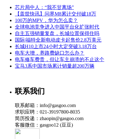
芯片局中人：“我不甘离场”
【盖世快讯】问界M8累计交付破18万
100万的MPV，华为怎么卖？
全球电池竞争进入中国平台化扩张时代
自主五强销量复盘，长城位置保得住吗
国际|福特全新电动皮卡起售价2.8万美元
长城H10上市24小时大定突破3.18万台
电车大增，养路费缺口怎么办？
电车修车费贵，但让车主崩溃的不止这个
宝马3系中国市场累计销量超200万辆
联系我们
联系邮箱：info@gasgoo.com
求职应聘：021-39197800-8035
简历投递：zhaopin@gasgoo.com
客服微信：gasgoo12 (豆豆)