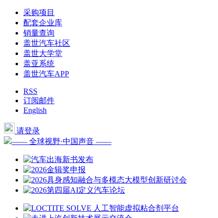
采购项目
配套企业库
销量查询
盖世汽车社区
盖世大学堂
盖亚系统
盖世汽车APP
RSS
订阅邮件
English
请登录
—— 全球视野·中国声音 ——