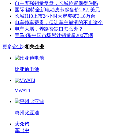
自主五强销量复盘，长城位置保得住吗
国际|福特全新电动皮卡起售价2.8万美元
长城H10上市24小时大定突破3.18万台
电车修车费贵，但让车主崩溃的不止这个
电车大增，养路费缺口怎么办？
宝马3系中国市场累计销量超200万辆
更多企业>
相关企业
比亚迪电池
VWATJ
惠州比亚迪
大众汽
车（中