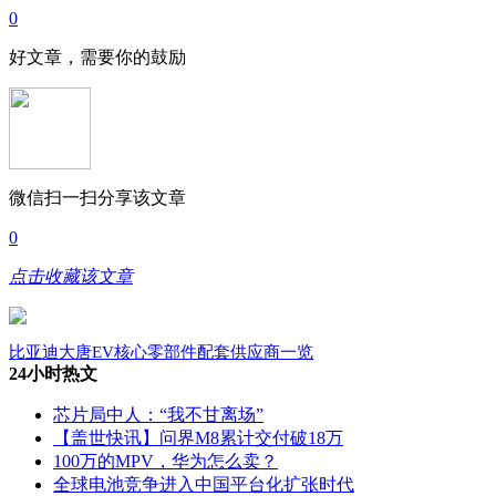
0
好文章，需要你的鼓励
微信扫一扫分享该文章
0
点击收藏该文章
比亚迪大唐EV核心零部件配套供应商一览
24小时热文
芯片局中人：“我不甘离场”
【盖世快讯】问界M8累计交付破18万
100万的MPV，华为怎么卖？
全球电池竞争进入中国平台化扩张时代