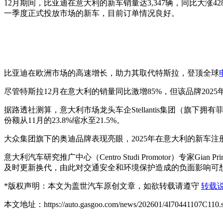
12月期间，比亚迪在意大利的新车销量达3,347辆，同比大涨4
一季度正式投放市场的新车，目前订单情况良好。
比亚迪在欧洲市场的高速增长，助力其取代特斯拉，登顶全球
尽管特斯拉12月在意大利的销量同比激增85%，但该品牌202
据路透社测算，意大利市场龙头车企Stellantis集团（旗下
份额从11月的23.8%缩水至21.5%。
大众集团旗下的奥迪品牌表现亮眼，2025年在意大利的新车注册量
意大利汽车研究推广中心（Centro Studi Promotor）专
及时更新换代，由此对交通安全和环境保护造成的负面影响可
*
版权声明：本文为盖世汽车原创文章，如欲转载请遵守
转载
本文地址：https://auto.gasgoo.com/news/202601/4I70441107C110.s