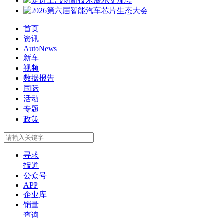
首页
资讯
AutoNews
新车
视频
数据报告
国际
活动
专题
政策
寻求
报道
公众号
APP
企业库
销量
查询