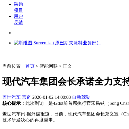
采购
项目
用户
反馈
当前位置：
首页
>
智能网联
> 正文
现代汽车集团会长承诺全力支持4
盖世汽车
言奇
2026-01-02 14:00:03
自动驾驶
核心提示：
此次到访，是42dot前首席执行官宋昌铉（Song C
盖世汽车讯 据外媒报道，日前，现代汽车集团会长郑义宣（Chu
技术研发决心的再度重申。