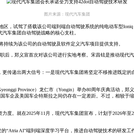
图片来源：现代汽车集团
yo）地区，试驾了搭载该公司端到端自动驾驶系统的纯电动车型Ion
代汽车集团自动驾驶战略的核心支柱。
承诺将持续为该公司的自动驾驶及软件定义汽车项目提供支持。
hyun）离职后，郑义宣首次对该公司进行实地考察。宋昌铉是推动现代
，更传递出两大信号：一是现代汽车集团将坚定不移推进既定的
onggi Province）龙仁市（Yongin）举办80周年庆
迅猛的中国车企及美国车企特斯拉之间仍存在一定差距。不过，相较
度。就在2025年11月，现代汽车集团宣布，计划于2026年至
自主研发的“Atria AI”端到端深度学习平台，推进自动驾驶技术