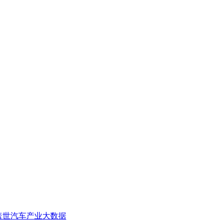
盖世汽车产业大数据