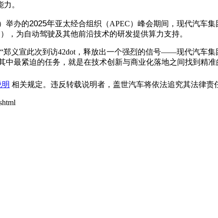
能力。
2025
年
ju）举办的
亚太经合组织（APEC）峰会期间，现代汽车
（GPU），为自动驾驶及其他前沿技术的研发提供算力支持。
 Pil-su表示：“郑义宣此次到访42dot，释放出一个强烈的信号—
重，其中最紧迫的任务，就是在技术创新与商业化落地之间找到精
说明
相关规定。违反转载说明者，盖世汽车将依法追究其法律责任
shtml