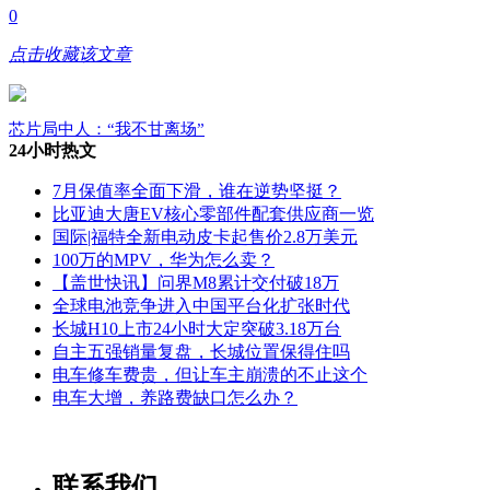
0
点击收藏该文章
芯片局中人：“我不甘离场”
24小时热文
7月保值率全面下滑，谁在逆势坚挺？
比亚迪大唐EV核心零部件配套供应商一览
国际|福特全新电动皮卡起售价2.8万美元
100万的MPV，华为怎么卖？
【盖世快讯】问界M8累计交付破18万
全球电池竞争进入中国平台化扩张时代
长城H10上市24小时大定突破3.18万台
自主五强销量复盘，长城位置保得住吗
电车修车费贵，但让车主崩溃的不止这个
电车大增，养路费缺口怎么办？
联系我们