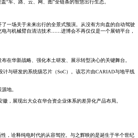
覆盖“车、路、云、网、图”全链条的智慧出行生态。
开了一场关于未来出行的全景式预演。从没有方向盘的自动驾驶
充电与机械臂自清洁技术……进博会不再仅仅是一个展销平台，
发布在华新战略、强化本土研发、展示转型决心的关键舞台。
计与研发的系统级芯片（SoC）。该芯片由CARIAD与地平线
策源地。
众与大众安徽，展现出大众在华合资企业体系的差异化产品布局。
续航与舒适性，诠释纯电时代的从容驾控。与之辉映的是诞生于半个世纪