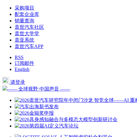
采购项目
配套企业库
销量查询
盖世汽车社区
盖世大学堂
盖亚系统
盖世汽车APP
RSS
订阅邮件
English
请登录
—— 全球视野·中国声音 ——