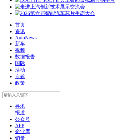
首页
资讯
AutoNews
新车
视频
数据报告
国际
活动
专题
政策
寻求
报道
公众号
APP
企业库
销量