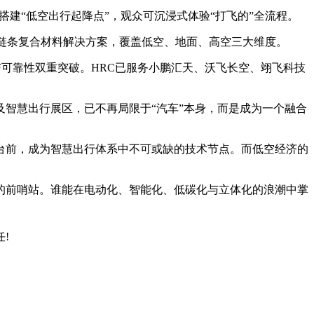
建“低空出行起降点”，观众可沉浸式体验“打飞的”全流程。
链条复合材料解决方案，覆盖低空、地面、高空三大维度。
与可靠性双重突破。HRC已服务小鹏汇天、沃飞长空、翊飞科技
智慧出行展区，已不再局限于“汽车”本身，而是成为一个融合
台前，成为智慧出行体系中不可或缺的技术节点。而低空经济的
的前哨站。谁能在电动化、智能化、低碳化与立体化的浪潮中掌
!