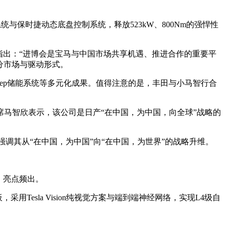
系统与保时捷动态底盘控制系统，释放523kW、800Nm的强悍性
指出：“进博会是宝马与中国市场共享机遇、推进合作的重要平
分市场与驱动形式。
eep储能系统等多元化成果。值得注意的是，丰田与小马智行合
马智欣表示，该公司是日产“在中国，为中国，向全球”战略的
品，强调其从“在中国，为中国”向“在中国，为世界”的战略升维。
，亮点频出。
Tesla Vision纯视觉方案与端到端神经网络，实现L4级自