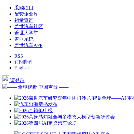
采购项目
配套企业库
销量查询
盖世汽车社区
盖世大学堂
盖亚系统
盖世汽车APP
RSS
订阅邮件
English
请登录
—— 全球视野·中国声音 ——