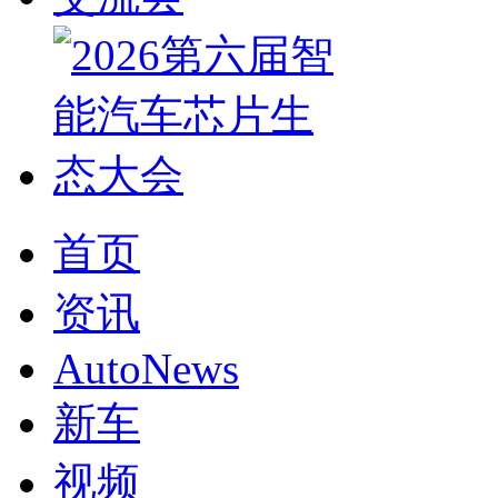
首页
资讯
AutoNews
新车
视频