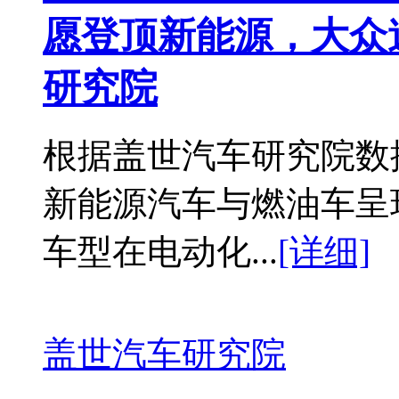
愿登顶新能源，大众
研究院
根据盖世汽车研究院数据
新能源汽车与燃油车呈
车型在电动化...
[详细]
盖世汽车研究院