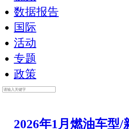
数据报告
国际
活动
专题
政策
2026年1月燃油车