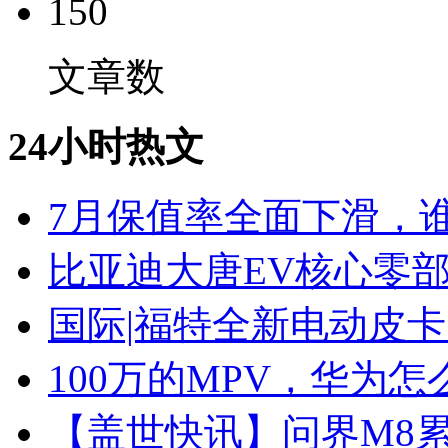
150
文章数
24小时热文
7月保值率全面下滑，
比亚迪大唐EV核心零
国际|福特全新电动皮卡
100万的MPV，华为怎
【盖世快讯】问界M8累