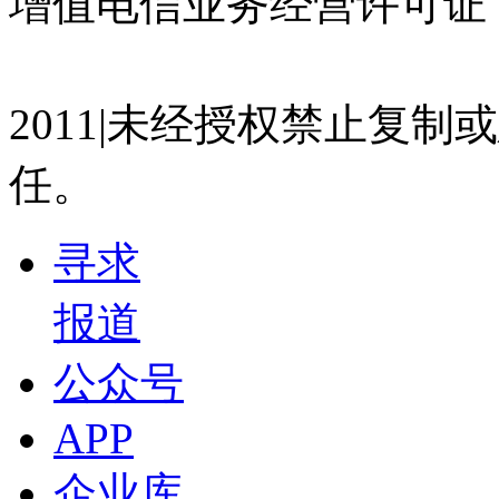
增值电信业务经营许可证 沪
07023350号
沪公网安备 310
2011|未经授权禁止复
任。
寻求
报道
公众号
APP
企业库