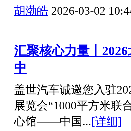
胡渤皓
2026-03-02 10:4
汇聚核心力量丨202
中
盖世汽车诚邀您入驻20
展览会“1000平方米
心馆——中国...
[详细]