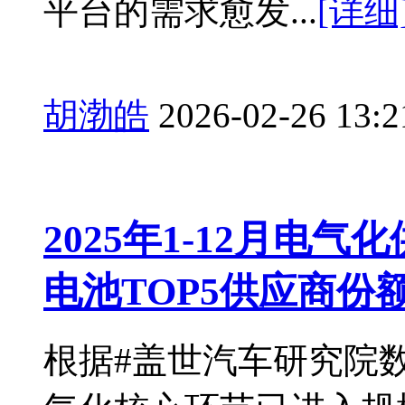
平台的需求愈发...
[详细
胡渤皓
2026-02-26 13:2
2025年1-12月电
电池TOP5供应商份
根据#盖世汽车研究院数