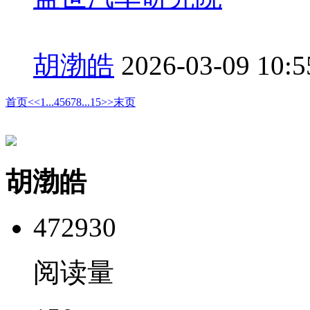
胡渤皓
2026-03-09 10:5
首页
<<
1
...
4
5
6
7
8
...
15
>>
末页
胡渤皓
472930
阅读量