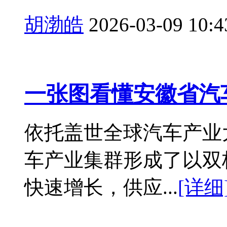
胡渤皓
2026-03-09 10:4
一张图看懂安徽省汽
依托盖世全球汽车产业
车产业集群形成了以双
快速增长，供应...
[详细