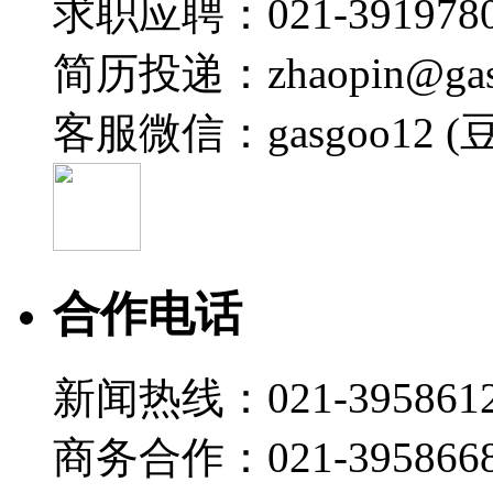
求职应聘：021-3919780
简历投递：zhaopin@gas
客服微信：gasgoo12 (
合作电话
新闻热线：021-395861
商务合作：021-395866