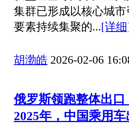
集群已形成以核心城市
要素持续集聚的...
[详细
胡渤皓
2026-02-06 16:0
俄罗斯领跑整体出口
2025年，中国乘用