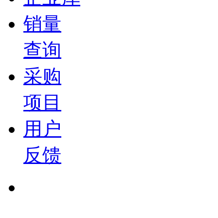
销量
查询
采购
项目
用户
反馈