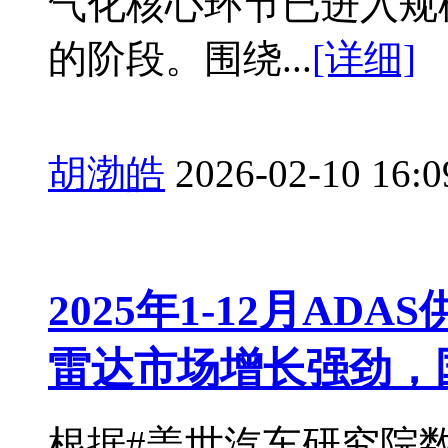
气化核心环节已进入规
的阶段。围绕...
[详细]
胡渤皓
2026-02-10 16:0
2025年1-12月A
雷达市场增长强劲，
根据#盖世汽车研究院数