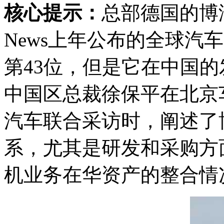
核心提示：
总部德国的博泽(B
News上年公布的全球汽
第43位，但是它在中国
中国区总裁徐保平在北京
汽车联合采访时，阐述了
系，尤其是研发和采购方
机业务在华资产的整合情