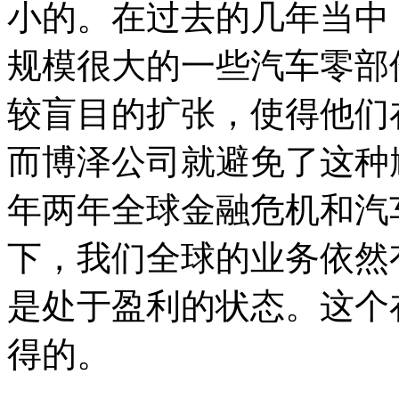
小的。在过去的几年当中
规模很大的一些汽车零部
较盲目的扩张，使得他们
而博泽公司就避免了这种尴尬
年两年全球金融危机和汽
下，我们全球的业务依然
是处于盈利的状态。这个
得的。