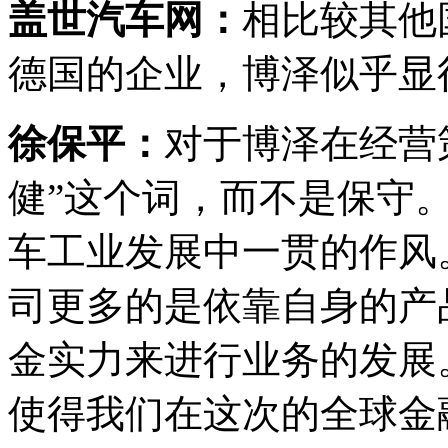
盖世汽车网：
相比较其他
德国的企业，博泽似乎显
徐保平：
对于博泽在经营
健”这个词，而不是保守。
车工业发展中一贯的作风
司更多的是依靠自身的产
金实力来进行业务的发展
使得我们在这次的全球金