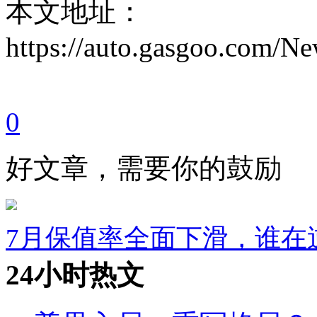
本文地址：
https://auto.gasgoo.com/
0
好文章，需要你的鼓励
7月保值率全面下滑，谁在
24小时热文