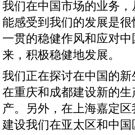
我们在中国市场的业务，
能感受到我们的发展是很
一贯的稳健作风和应对中
来，积极稳健地发展。
我们正在探讨在中国的新
在重庆和成都建设新的生
产。另外，在上海嘉定区
建设我们在亚太区和中国