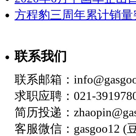
方程豹三周年累计销量
联系我们
联系邮箱：info@gasgoo
求职应聘：021-3919780
简历投递：zhaopin@gas
客服微信：gasgoo12 (