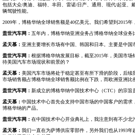
包括大众/奥迪、福特、丰田、雷诺/日产、通用、现代/起亚
辆驾驶性能。
2009年，博格华纳全球销售额是40亿美元。我们希望到2015
盖世汽车网：
五年内，博格华纳亚洲业务占博格华纳全球业务比例
孟天慕：
亚洲主要增长市场有中国、韩国和日本。主要是中国市
盖世汽车网：
根据博格华纳发展目标，截至2015年，美国市场
待美国汽车市场现状和前景的？
孟天慕：
美国汽车市场将处于稳定甚至有所下滑的阶段，后续
市场销售额占博格华纳全球销售额比例在下跌，而欧洲亚洲比
盖世汽车网：
新成立的博格华纳中国技术中心（CTC）的宗旨
孟天慕：
中国技术中心首先会支持中国市场的中国客户的需求，
博格华纳的产品。
盖世汽车网：
在中国技术中心开业典礼上，我注意到有不少北
孟天慕：
我们一直在为萨博供应零部件，另外我们也从1993