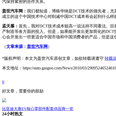
汽保持紧密的合作关系。
盖世汽车网：
我们都知道，博格华纳是DCT技术的领先者，尤
成立的这个中国技术中心对削减中国DCT成本有会起到什么样
孟天慕：
首先，我对DCT技术成本较高一说法持不同看法。目
产制造等各方面的投入。但是，如果能开发出更加简化的DCT
心会开发出一些更适合中国市场和中国消费者的产品，但是这
（
文章来源：
盖世汽车网
）
*
版权声明：本文为盖世汽车原创文章，如欲转载请遵守
转载
本文地址：https://auto.gasgoo.com/News/2010/03/29095246524616
0
好文章，需要你的鼓励
比亚迪大唐EV核心零部件配套供应商一览
24小时热文