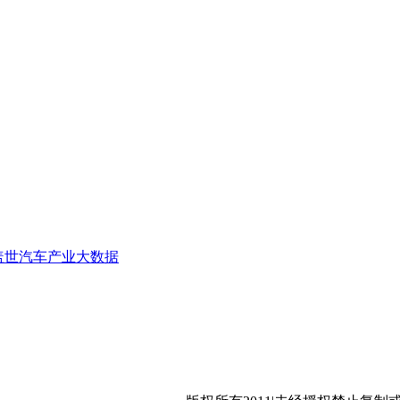
盖世汽车产业大数据