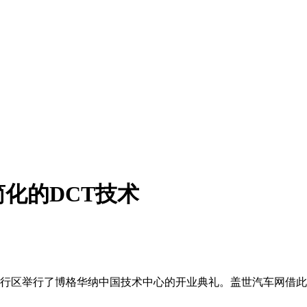
化的DCT技术
行区举行了博格华纳中国技术中心的开业典礼。盖世汽车网借此机