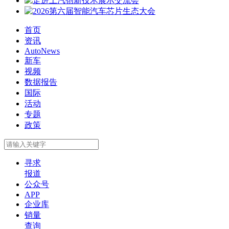
首页
资讯
AutoNews
新车
视频
数据报告
国际
活动
专题
政策
寻求
报道
公众号
APP
企业库
销量
查询