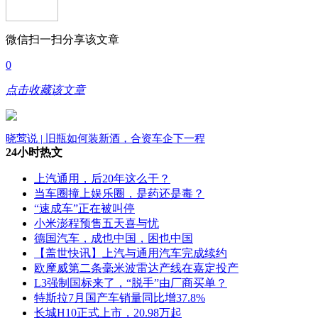
微信扫一扫分享该文章
0
点击收藏该文章
晓莺说 | 旧瓶如何装新酒，合资车企下一程
24小时热文
上汽通用，后20年这么干？
当车圈撞上娱乐圈，是药还是毒？
“速成车”正在被叫停
小米澎程预售五天喜与忧
德国汽车，成也中国，困也中国
【盖世快讯】上汽与通用汽车完成续约
欧摩威第二条毫米波雷达产线在嘉定投产
L3强制国标来了，“脱手”由厂商买单？
特斯拉7月国产车销量同比增37.8%
长城H10正式上市，20.98万起