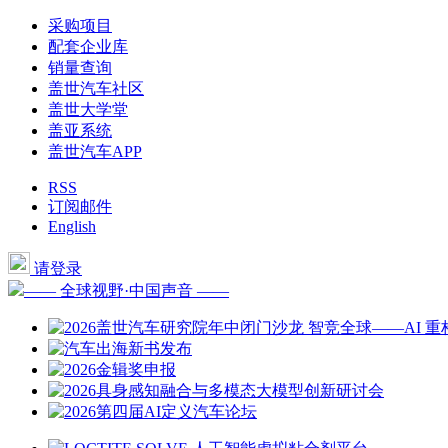
采购项目
配套企业库
销量查询
盖世汽车社区
盖世大学堂
盖亚系统
盖世汽车APP
RSS
订阅邮件
English
请登录
—— 全球视野·中国声音 ——