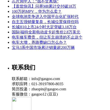
芯片局中人：“我不甘离场”
【盖世快讯】问界M8累计交付破18万
100万的MPV，华为怎么卖？
全球电池竞争进入中国平台化扩张时代
自主五强销量复盘，长城位置保得住吗
长城H10上市24小时大定突破3.18万台
国际|福特全新电动皮卡起售价2.8万美元
电车修车费贵，但让车主崩溃的不止这个
电车大增，养路费缺口怎么办？
宝马3系中国市场累计销量超200万辆
联系我们
联系邮箱：info@gasgoo.com
求职应聘：021-39197800-8035
简历投递：zhaopin@gasgoo.com
客服微信：gasgoo12 (豆豆)