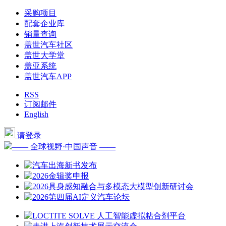
采购项目
配套企业库
销量查询
盖世汽车社区
盖世大学堂
盖亚系统
盖世汽车APP
RSS
订阅邮件
English
请登录
—— 全球视野·中国声音 ——