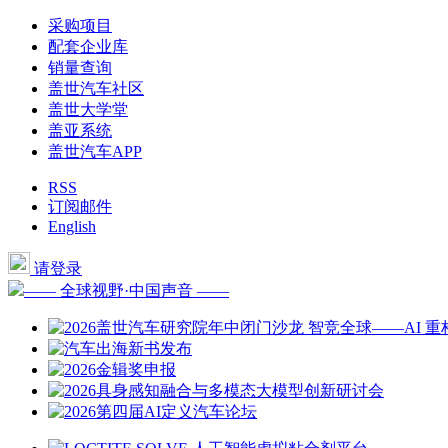
采购项目
配套企业库
销量查询
盖世汽车社区
盖世大学堂
盖亚系统
盖世汽车APP
RSS
订阅邮件
English
请登录
—— 全球视野·中国声音 ——