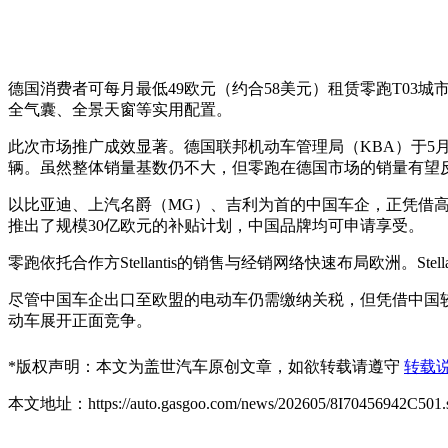
德国消费者可每月最低49欧元（约合58美元）租赁零跑T03
全气囊、全景天窗等实用配置。
此次市场推广成效显著。德国联邦机动车管理局（KBA）于5月
辆。虽然整体销量基数仍不大，但零跑在德国市场的销量有望反超
以比亚迪、上汽名爵（MG）、吉利为首的中国车企，正凭借
推出了规模30亿欧元的补贴计划，中国品牌均可申请享受。
零跑依托合作方Stellantis的销售与经销网络快速布局欧洲。Ste
尽管中国车企出口至欧盟的电动车仍需缴纳关税，但凭借中国较低的
动车展开正面竞争。
*
版权声明：本文为盖世汽车原创文章，如欲转载请遵守
转载
本文地址：https://auto.gasgoo.com/news/202605/8I70456942C501.