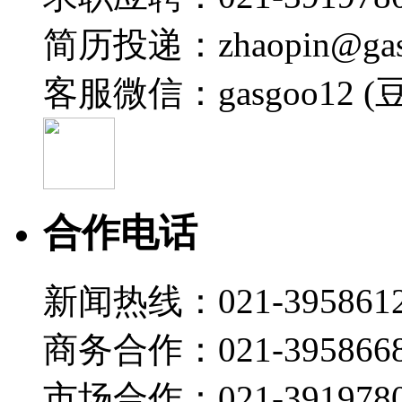
2026-07-10 16:46
简历投递：zhaopin@gas
09:50
Tech Talk | 芯片集成、系统降本与高安全的
客服微信：gasgoo12 (
宋超
2026-07-10 07:00
27:05
GSA2026 | 技术引领 跨界创新
宋超
合作电话
2026-07-10 07:00
02:45
新闻热线：021-395861
“具身智造，自由节拍” 海康机器人Hikrobot参展A
2026-07-07 17:41
商务合作：021-395866
17:57
Tech Talk | 恩智浦入华40载：构建端到端本地
市场合作：021-3919780