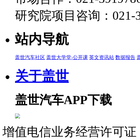
宋超
研究院项目咨询：021-39
2026-07-07 07:00
04:49
自动驾驶跑纽北很厉害吗？
站内导航
宋超
2026-06-24 11:35
盖世汽车社区
盖世大学堂-公开课
英文资讯站
数据报告
14:14
法拉利LUCE不如20万国产电动？技术详解LUCE
关于盖世
宋超
2026-06-12 09:40
盖世汽车APP下载
05:52
Tech Talk | 从S-CORE到AI诊断：易特驰重塑
周晓莺
增值电信业务经营许可证 沪
2026-06-09 12:00