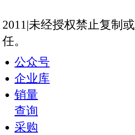
09:54
07023350号
沪公网安备 310
48伏集成式 VS 800伏分体式 | 主动悬架方案孰优
2011|未经授权禁止复
宋超
2026-05-28 16:19
任。
12:08
Tech Talk | 赋能智能座舱新体验 伊士曼携多
公众号
宋超
2026-05-26 07:00
企业库
03:33
为什么很多车载重都是375KG？
销量
宋超
查询
2026-05-15 14:19
06:44
采购
Tech Talk | 探索车用碳纤维零部件无限潜能