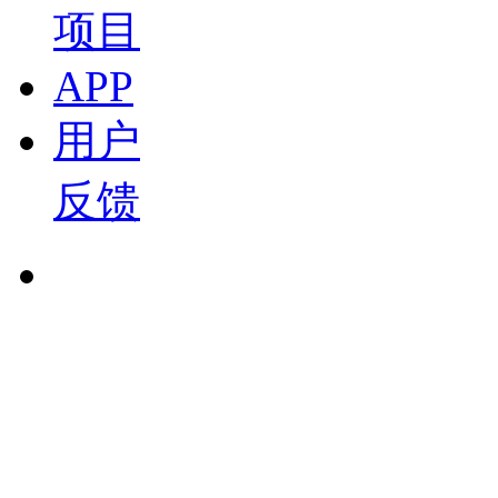
宋超
项目
2026-05-07 07:00
APP
10:41
Tech Talk | 从核心三电到高阶智驾，打卡星驱科技
用户
宋超
反馈
2026-05-06 12:00
07:28
Tech Talk | 直击爱芯元智北京车展展台：百
宋超
2026-05-06 07:00
22:49
Tech Talk | 从技术创新到规模化量产，仁芯科技
赵琼
2026-05-03 20:39