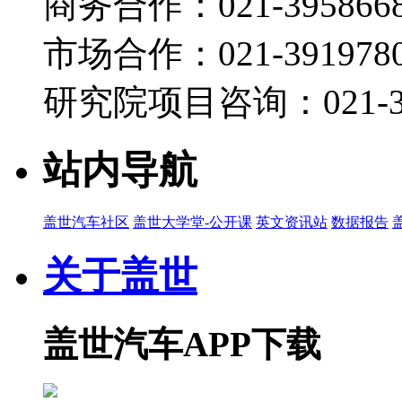
商务合作：021-395866
09:41
长安启源带你见曹格
市场合作：021-3919780
宋超
研究院项目咨询：021-39
2026-04-13 17:39
07:21
东风日产NX8上市，有没有实力能够卖爆？
站内导航
宋超
2026-04-10 07:44
盖世汽车社区
盖世大学堂-公开课
英文资讯站
数据报告
10:33
实拍速腾S&全新揽巡
关于盖世
宋超
2026-04-01 16:18
盖世汽车APP下载
06:57
首款B级纯电闪充SUV | 比亚迪宋 Ultra EV