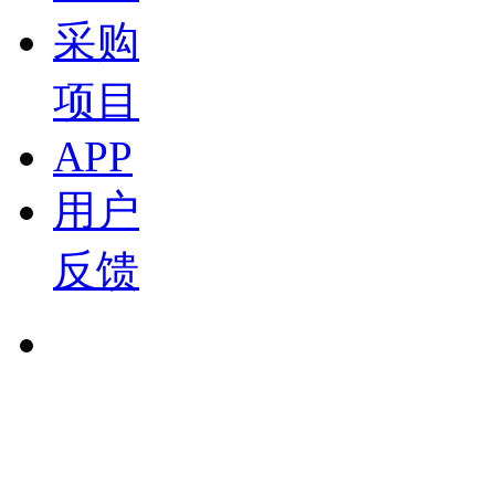
05:04
采购
F1越看越上瘾？真正魅力在于赛车的系统工程
孙涛
项目
2026-03-14 21:35
APP
02:14
不懂F1赛车？看完这篇内容就懂了
用户
孙涛
反馈
2026-03-14 16:37
12:47
实拍铂智7：最值得买的丰田新能源？
孙涛
2026-03-07 00:11
02:51
依然1.6L自吸 全新一代轩逸的竞争力还在吗？