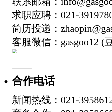
联系邮箱：info@gasgoo
宋超
2026-04-28 09:18
求职应聘：021-3919780
07:04
2026北京车展，值得关注的新车有哪些？
简历投递：zhaopin@gas
苗雨竹
客服微信：gasgoo12 (
2026-04-26 00:50
09:42
32.98万元起的公路之王？极氪8X
宋超
2026-04-19 21:46
合作电话
07:20
电动旗舰42.99万起 实拍沃尔沃ES90和EX90
新闻热线：021-395861
孙涛
2026-04-16 01:16