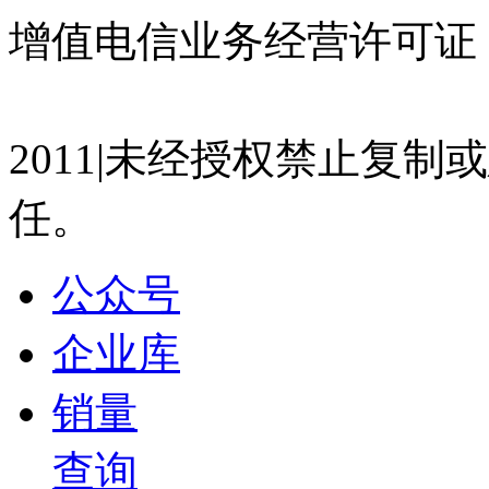
宋超
增值电信业务经营许可证 沪
2026-03-27 18:01
08:53
07023350号
沪公网安备 310
怎么长成这样了？| 全新一代雷克萨斯ES
2011|未经授权禁止复
宋超
2026-03-25 17:20
任。
05:41
汽车行业也有媒体特调车？
公众号
宋超
2026-03-20 17:30
企业库
05:19
今年的F1上海站，来了哪些人？
销量
宋超
查询
2026-03-16 15:22