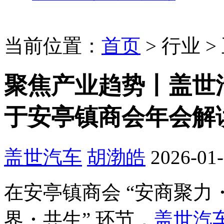
当前位置：
首页
>
行业
>
聚焦产业趋势丨盖世
于安亭镇商会年会解
盖世汽车
胡渤皓
2026-01-
在安亭镇商会 “安商聚力・
界・共生” 环节，
盖世汽