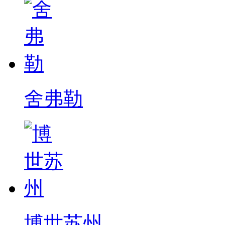
舍弗勒
博世苏州