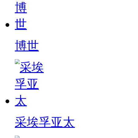
博世
采埃孚亚太