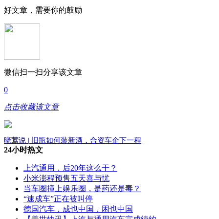
好文章，需要你的鼓励
微信扫一扫分享该文章
0
点击收藏该文章
晓莺说 | 旧瓶如何装新酒，合资车企下一程
24小时热文
上汽通用，后20年这么干？
小米澎程预售五天喜与忧
当车圈撞上娱乐圈，是药还是毒？
“速成车”正在被叫停
德国汽车，成也中国，困也中国