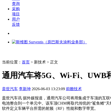
查询
采购
项目
用户
反馈
当前位置：
首页
>
新技术
> 正文
通用汽车将5G、Wi-Fi、U
盖世汽车
李新坤
2026-06-03 13:23:09
前瞻技术
盖世汽车讯 据外媒报道，通用汽车公司将用集成于车顶的互联中心模块
电池整合到一个单元中。该车顶CHM将取代传统的“鲨鱼鳍”天线加车载
软件定义车辆平台所需的射频（RF）性能和数字带宽。