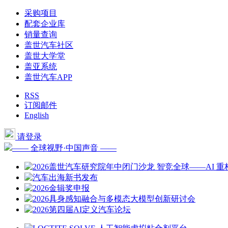
采购项目
配套企业库
销量查询
盖世汽车社区
盖世大学堂
盖亚系统
盖世汽车APP
RSS
订阅邮件
English
请登录
—— 全球视野·中国声音 ——