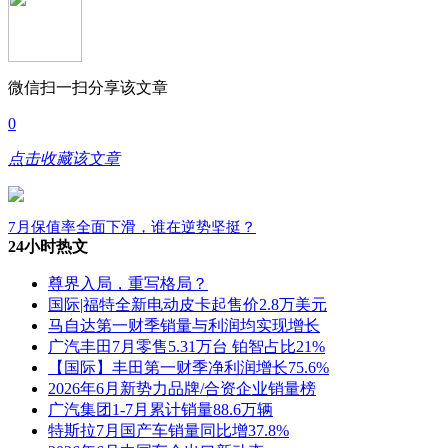
微信扫一扫分享该文章
0
点击收藏该文章
7月保值率全面下滑，谁在逆势坚挺？
24小时热文
尊界入局，重写格局？
国际|福特全新电动皮卡起售价2.8万美元
马自达第一财季销量与利润均实现增长
广汽丰田7月零售5.31万台 铂智占比21%
【国际】丰田第一财季净利润增长75.6%
2026年6月新势力品牌/合资企业销量榜
广汽集团1-7月累计销量88.6万辆
特斯拉7月国产车销量同比增37.8%