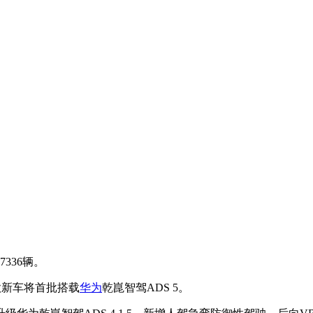
336辆。
款新车将首批搭载
华为
乾崑智驾ADS 5。