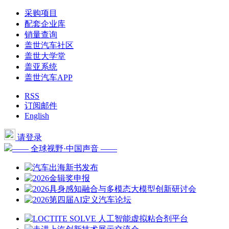
采购项目
配套企业库
销量查询
盖世汽车社区
盖世大学堂
盖亚系统
盖世汽车APP
RSS
订阅邮件
English
请登录
—— 全球视野·中国声音 ——