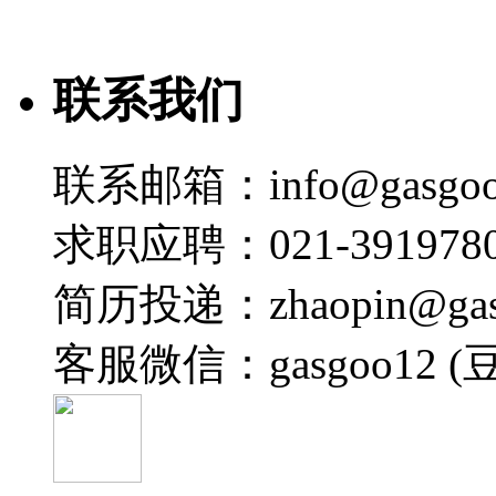
盖世直播君
2026-07-22 11:18
联系我们
31:42
【高端对话】 2026第四届汽车热管理全场景创新
盖世直播君
联系邮箱：info@gasgoo
2026-07-22 11:16
23:11
求职应聘：021-3919780
北汽福田 黄嘉悦：商用车全域热管理能效提升路径及
简历投递：zhaopin@gas
盖世直播君
2026-07-22 11:15
客服微信：gasgoo12 (
19:01
安世 罗金：安世车规MOSFET驱动汽车热管理方案
盖世直播君
2026-07-22 10:45