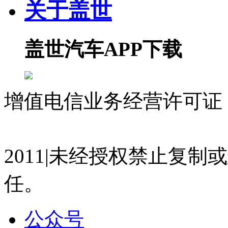
关于盖世
盖世直播君
2026-07-22 10:36
10:11
盖世汽车APP下载
盖世汽车 顾晓颖：主办方欢迎致辞 2026第四届
盖世直播君
2026-07-22 10:34
增值电信业务经营许可证 沪
21:40
科思创 刘庆兰：科思创原材料解决方案助力汽车涂
07023350号
沪公网安备 310
与新材料论坛
盖世直播君
2011|未经授权禁止复
2026-07-15 15:07
任。
13:35
一汽-大众 王永国：一汽-大众绿色低碳可持续发展
盖世直播君
公众号
2026-07-15 15:05