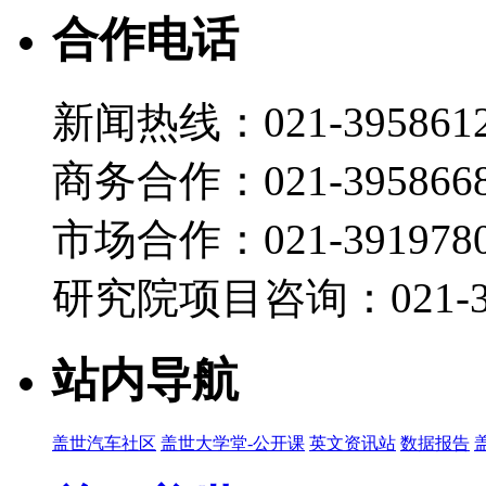
19:26
合作电话
海力达 王益民：新能源汽车热管理集成化路径：冷媒
盖世直播君
新闻热线：021-395861
2026-07-22 10:41
20:51
商务合作：021-395866
智己汽车 王天英：双间接热管理系统：开启高能效与
盖世直播君
市场合作：021-3919780
2026-07-22 10:40
研究院项目咨询：021-39
19:09
盖世汽车 董静：中国乘用车市场展望 2026第四
盖世直播君
站内导航
2026-07-22 10:38
09:58
盖世汽车社区
盖世大学堂-公开课
英文资讯站
数据报告
京清汽车产业园 李东青：产业园推介宣讲 2026