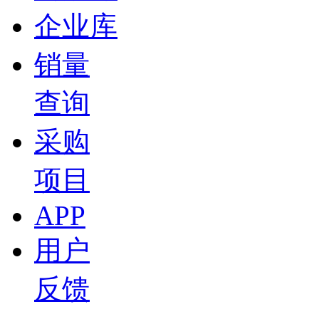
企业库
13:26
东风汽车研发总院 杨天元：双碳背景下汽车轻量化
新材料论坛
销量
盖世直播君
查询
2026-07-15 15:04
18:49
采购
小鹏汽车 马佳：汽车座椅智能化的发展和趋势展望 
项目
盖世直播君
2026-07-15 15:02
APP
19:02
西门子 闫韬博士：西门子西碳迹：全链条碳管理与A
用户
新材料论坛
盖世直播君
反馈
2026-07-15 14:42