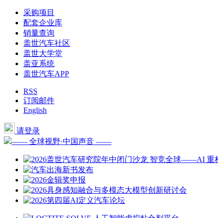
采购项目
配套企业库
销量查询
盖世汽车社区
盖世大学堂
盖亚系统
盖世汽车APP
RSS
订阅邮件
English
请登录
—— 全球视野·中国声音 ——