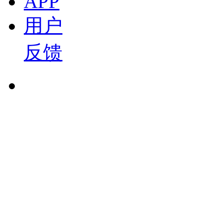
APP
10:41
Tech Talk | 从核心三电到高阶智驾，打卡星驱科技
用户
宋超
反馈
2026-05-06 12:00
07:28
Tech Talk | 直击爱芯元智北京车展展台：百
宋超
2026-05-06 07:00
22:49
Tech Talk | 从技术创新到规模化量产，仁芯科技
赵琼
2026-05-03 20:39
11:47
Tech Talk | 润芯微：做国产芯片上车的“翻译
宋超