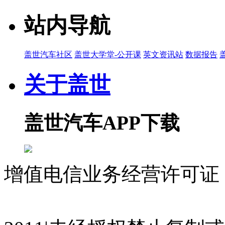
04:49
自动驾驶跑纽北很厉害吗？
站内导航
宋超
2026-06-24 11:35
盖世汽车社区
盖世大学堂-公开课
英文资讯站
数据报告
14:14
法拉利LUCE不如20万国产电动？技术详解LUCE
关于盖世
宋超
2026-06-12 09:40
盖世汽车APP下载
05:52
Tech Talk | 从S-CORE到AI诊断：易特驰重塑
周晓莺
增值电信业务经营许可证 沪
2026-06-09 12:00
09:54
07023350号
沪公网安备 310
48伏集成式 VS 800伏分体式 | 主动悬架方案孰优
宋超