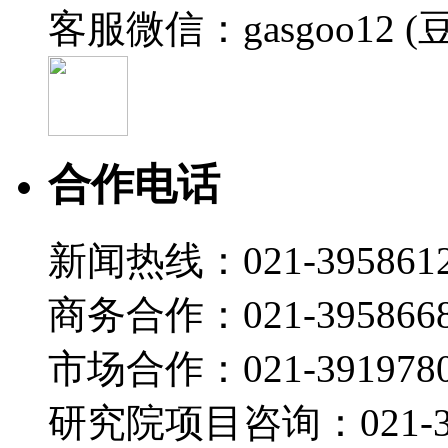
客服微信：gasgoo12 (
宋超
2026-07-10 07:00
27:05
GSA2026 | 技术引领 跨界创新
宋超
合作电话
2026-07-10 07:00
02:45
新闻热线：021-395861
“具身智造，自由节拍” 海康机器人Hikrobot参展A
2026-07-07 17:41
商务合作：021-395866
17:57
Tech Talk | 恩智浦入华40载：构建端到端本地
市场合作：021-3919780
宋超
研究院项目咨询：021-39
2026-07-07 07:00