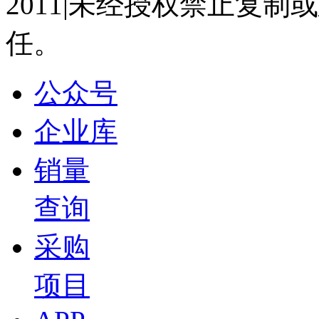
2011|未经授权禁止复
2026-05-28 16:19
任。
12:08
Tech Talk | 赋能智能座舱新体验 伊士曼携多
公众号
宋超
2026-05-26 07:00
企业库
03:33
为什么很多车载重都是375KG？
销量
宋超
查询
2026-05-15 14:19
06:44
采购
Tech Talk | 探索车用碳纤维零部件无限潜能
宋超
项目
2026-05-07 07:00