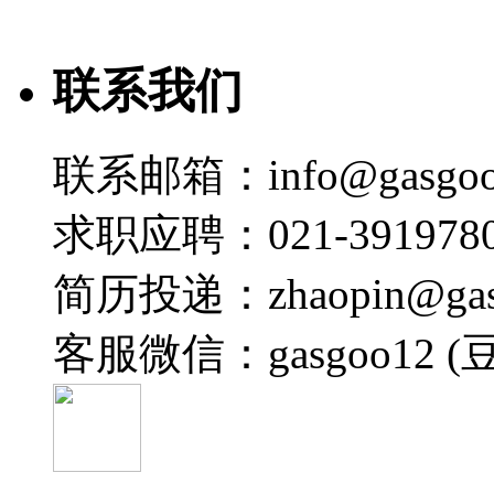
15:01
Tech Talk | 兼顾全球品质与中国速度：赫尔
联系我们
宋超
2026-07-13 11:49
07:09
联系邮箱：info@gasgoo
Tech Talk | 从存储到MCU：兆易创新如何赋能
宋超
求职应聘：021-3919780
2026-07-10 16:46
简历投递：zhaopin@gas
09:50
Tech Talk | 芯片集成、系统降本与高安全的
客服微信：gasgoo12 (
宋超
2026-07-10 07:00
27:05
GSA2026 | 技术引领 跨界创新