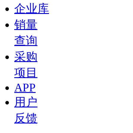
2026-05-26 07:00
企业库
03:33
为什么很多车载重都是375KG？
销量
宋超
查询
2026-05-15 14:19
06:44
采购
Tech Talk | 探索车用碳纤维零部件无限潜能
宋超
项目
2026-05-07 07:00
APP
10:41
Tech Talk | 从核心三电到高阶智驾，打卡星驱科技
用户
宋超
反馈
2026-05-06 12:00
07:28
Tech Talk | 直击爱芯元智北京车展展台：百