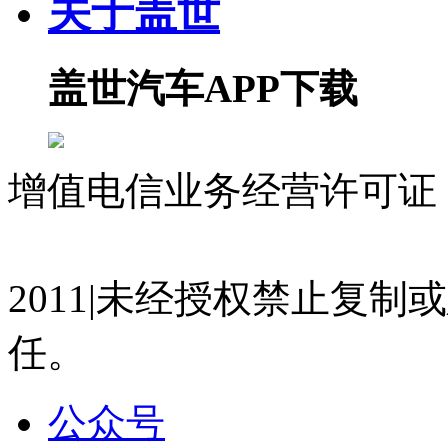
关于盖世
宋超
2026-06-12 09:40
盖世汽车APP下载
05:52
Tech Talk | 从S-CORE到AI诊断：易特驰重塑
周晓莺
增值电信业务经营许可证 沪
2026-06-09 12:00
09:54
07023350号
沪公网安备 310
48伏集成式 VS 800伏分体式 | 主动悬架方案孰优
2011|未经授权禁止复
宋超
2026-05-28 16:19
任。
12:08
Tech Talk | 赋能智能座舱新体验 伊士曼携多
公众号
宋超