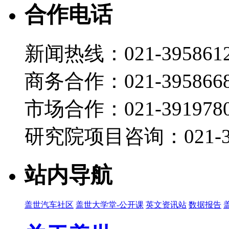
宋超
合作电话
2026-07-10 07:00
02:45
新闻热线：021-395861
“具身智造，自由节拍” 海康机器人Hikrobot参展A
2026-07-07 17:41
商务合作：021-395866
17:57
Tech Talk | 恩智浦入华40载：构建端到端本地
市场合作：021-3919780
宋超
研究院项目咨询：021-39
2026-07-07 07:00
04:49
自动驾驶跑纽北很厉害吗？
站内导航
宋超
2026-06-24 11:35
盖世汽车社区
盖世大学堂-公开课
英文资讯站
数据报告
14:14
法拉利LUCE不如20万国产电动？技术详解LUCE