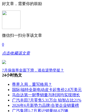
好文章，需要你的鼓励
微信扫一扫分享该文章
0
点击收藏该文章
7月保值率全面下滑，谁在逆势坚挺？
24小时热文
尊界入局，重写格局？
国际|福特全新电动皮卡起售价2.8万美元
马自达第一财季销量与利润均实现增长
广汽丰田7月零售5.31万台 铂智占比21%
2026年6月新势力品牌/合资企业销量榜
广汽集团1-7月累计销量88.6万辆