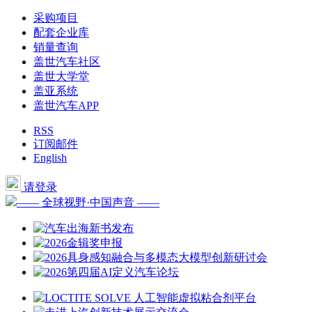
采购项目
配套企业库
销量查询
盖世汽车社区
盖世大学堂
盖亚系统
盖世汽车APP
RSS
订阅邮件
English
请登录
—— 全球视野·中国声音 ——