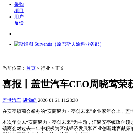
采购
项目
用户
反馈
当前位置：
首页
>
行业
> 正文
喜报丨盖世汽车CEO周晓莺荣获
盖世汽车
胡渤皓
2026-01-21 11:28:30
在安亭镇商会举办的“安商聚力・亭创未来”企业家年会上，盖世
本次年会以“安商聚力・亭创未来”为主题，汇聚安亭镇政企领导
镇商会对过去一年中积极为区域经济发展和产业创新建言献策